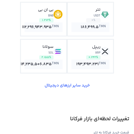
تتر
بی ان بی
BNB
USDT
1.272%
0%
TMN
TMN
112,296,943.935
186,499.5
ریپل
سولانا
SOL
XRP
2.155%
0.242%
TMN
TMN
14,235,506.835
193,493.231
خرید سایر ارزهای دیجیتال
تغییرات لحظه‌ای بازار فرکانا
قیمت خرید فرکانا به تتر