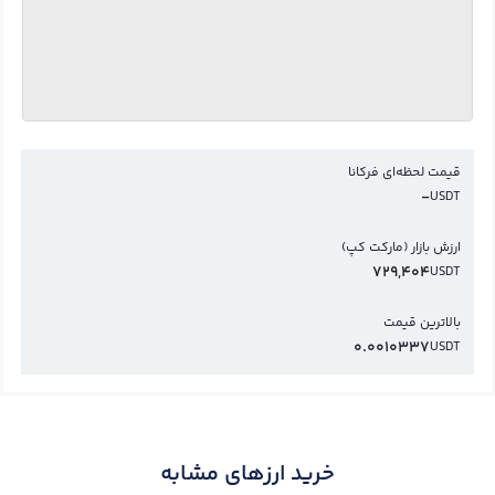
قیمت لحظه‌ای فرکانا
-
USDT
ارزش بازار (مارکت کپ)
729,404
USDT
بالاترین قیمت
0.0010337
USDT
خرید ارزهای مشابه