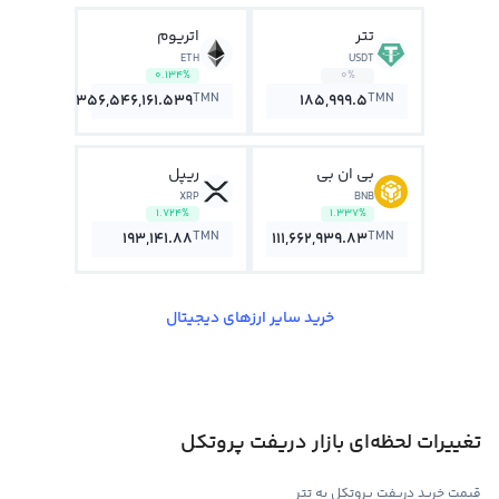
تتر
اتریوم
ETH
USDT
0.134%
0%
TMN
TMN
356,546,161.539
185,999.5
بی ان بی
ریپل
XRP
BNB
1.724%
1.337%
TMN
TMN
193,141.88
111,662,939.83
خرید سایر ارزهای دیجیتال
تغییرات لحظه‌ای بازار دریفت پروتکل
قیمت خرید دریفت پروتکل به تتر