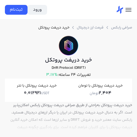
ورود
ثبت‌نام
صرافی رابکس
قیمت ارز دیجیتال
خرید دریفت پروتکل
خرید دریفت پروتکل
Drift Protocol (DRIFT)
تغییرات ۲۴ ساعته:
3.17%
خرید دریفت پروتکل با تومان
خرید دریفت پروتکل با تتر
0.012921
2,404
تومان
USDT
خرید دریفت پروتکل به‌راحتی از طریق صرافی دریفت پروتکل رابکس امکان‌پذیر
است. اگر به دنبال خرید دریفت پروتکل در ایران یا دیگر ارزهای دیجیتال هستید،
رابکس سایت معتبر خرید و فروش DRIFT و سایر ارزها است که امکان خرید آنلاین
دریفت پروتکل را برای کاربران فراهم کرده است. برای یادگیری چگونه دریفت
پروتکل بخریم، می‌توانید از آموزش خرید دریفت پروتکل استفاده کنید و پس از