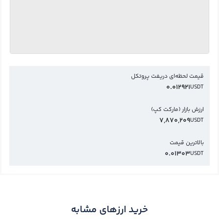
قیمت لحظه‌ای دریفت پروتکل
0.012921
USDT
ارزش بازار (مارکت کپ)
7,870,209
USDT
بالاترین قیمت
0.01303
USDT
خرید ارزهای مشابه