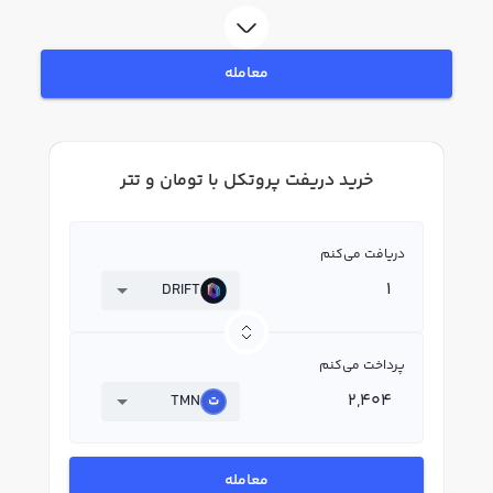
ثبت‌نام و احراز هویت، به خرید و فروش دریفت پروتکل DRIFT بپردازید. در بازار
رابکس، قیمت لحظه‌ای، نمودار و امکانات فروش دریفت پروتکل نیز در دسترس شما
قرار دارد تا بتوانید تصمیمات بهتری در معاملات خود بگیرید.
معامله
خرید دریفت پروتکل با تومان و تتر
دریافت می‌کنم
DRIFT
پرداخت می‌کنم
TMN
معامله