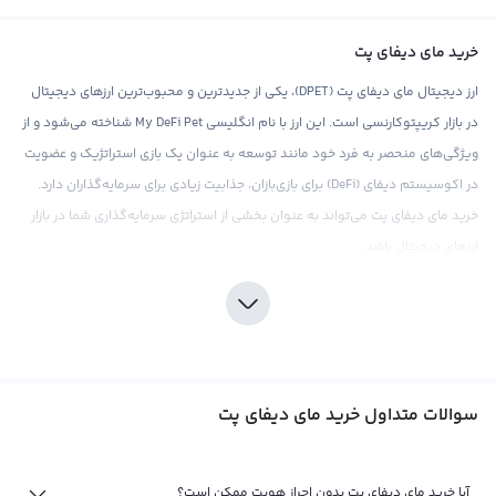
خرید مای دیفای پت
ارز دیجیتال مای دیفای پت (DPET)، یکی از جدیدترین و محبوب‌ترین ارزهای دیجیتال
در بازار کریپتوکارنسی است. این ارز با نام انگلیسی My DeFi Pet شناخته می‌شود و از
ویژگی‌های منحصر به فرد خود مانند توسعه به عنوان یک بازی استراتژیک و عضویت
در اکوسیستم دیفای (DeFi) برای بازی‌بازان، جذابیت زیادی برای سرمایه‌گذاران دارد.
خرید مای دیفای پت می‌تواند به عنوان بخشی از استراتژی سرمایه‌گذاری شما در بازار
ارزهای دیجیتال باشد.
صرافی رابکس، اولین و تنها صرافی در بازار ارزهای دیجیتال که امکان خرید مای دیفای
پت را به کاربران خود می‌دهد، با ارائه قیمت‌های رقابتی و خدماتی سریع و مطمئن،
بهترین انتخاب برای خرید این ارز است. در صرافی رابکس، تمام تراکنش‌های مالی به
صورت رمزگذاری شده و امن انجام می‌شوند، بنابراین شما می‌توانید با آرامش خاطر
سوالات متداول خرید مای دیفای پت
خرید خود را انجام دهید.
با این وجود، همانند هر سرمایه‌گذاری دیگر در بازار ارزهای دیجیتال، حرفهای زیادی در
مورد مای دیفای پت وجود دارد. بنابراین، قبل از اقدام به خرید این ارز، تحقیقات
آیا خرید مای دیفای پت بدون احراز هویت ممکن است؟