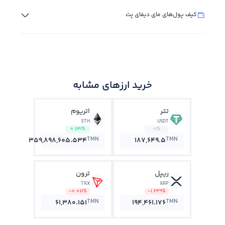
کیف پول‌های مای دیفای پت
خرید ارزهای مشابه
تتر
اتریوم
ETH
USDT
0.641%
0%
TMN
TMN
359,898,605.534
187,649.5
ریپل
ترون
TRX
XRP
-0.061%
-1.239%
TMN
TMN
61,380.151
194,461.176