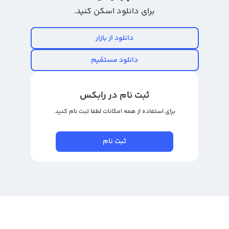
خرید و فروش دورایاکی
برای دانلود اسکن کنید.
خرید و فروش دورایاکی یا در واقع معامله آن به عنوان یکی از ارزهای دیجیتال جدید
دانلود از بازار
در بازار معاملاتی بسیار جذاب و متنوع است. DORA به عنوان نماد این ارز دیجیتال
شناخته می‌شود و اسم انگلیسی آن Dorayaki است. در حال حاضر این ارز دیجیتال به
دانلود مستقیم
دلیل رونق و فعالیت در بازار، بسیار مناسب برای معامله‌گران و سرمایه‌گذاران است. با
توجه به تحلیل‌ها، خرید و فروش دورایاکی توانایی فراوانی در به دست آوردن سود
ثبت نام در رابکس
بلند مدت و کوتاه مدت دارد و این امر باعث شده که جذابیت آن در میان
برای استفاده از همه امکانات لطفا ثبت نام کنید.
سرمایه‌گذاران و معامله‌گران بیش از پیش باشد.
برای خرید و فروش دورایاکی از بهترین زمان و قیمت ممکن استفاده کنید، آشنایی با
ثبت نام
مفاهیم و شیوه‌های معاملاتی این ارز دیجیتال بسیار مهم است. اما تنها این موارد
کافی نیست بلکه انتخاب یک صرافی قوی و مطمئن هم از جمله عوامل تاثیرگذار بر
روند معامله شماست. صرافی رالبکس با دسترسی راحت و سریع به زیرساخت‌های ارز
دیجیتال بهترین انتخاب برای خرید و فروش دورایاکی است. همچنین با استفاده از
پلتفرم‌های تبدیل سریع و معامله حرفه‌ای می‌توانید با اطمینان خاطر معامله خود را
انجام دهید و از سود فراوانی برای خود به دست آورید.