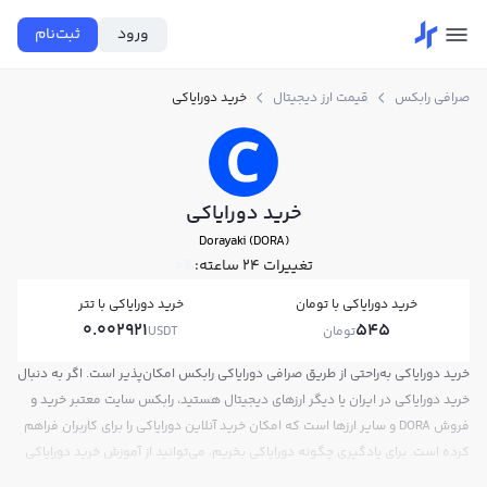
ورود
ثبت‌نام
صرافی رابکس
قیمت ارز دیجیتال
خرید دورایاکی
خرید دورایاکی
Dorayaki (DORA)
تغییرات ۲۴ ساعته:
0%
خرید دورایاکی با تومان
خرید دورایاکی با تتر
0.002921
545
تومان
USDT
خرید دورایاکی به‌راحتی از طریق صرافی دورایاکی رابکس امکان‌پذیر است. اگر به دنبال
خرید دورایاکی در ایران یا دیگر ارزهای دیجیتال هستید، رابکس سایت معتبر خرید و
فروش DORA و سایر ارزها است که امکان خرید آنلاین دورایاکی را برای کاربران فراهم
کرده است. برای یادگیری چگونه دورایاکی بخریم، می‌توانید از آموزش خرید دورایاکی
استفاده کنید و پس از ثبت‌نام و احراز هویت، به خرید و فروش دورایاکی DORA