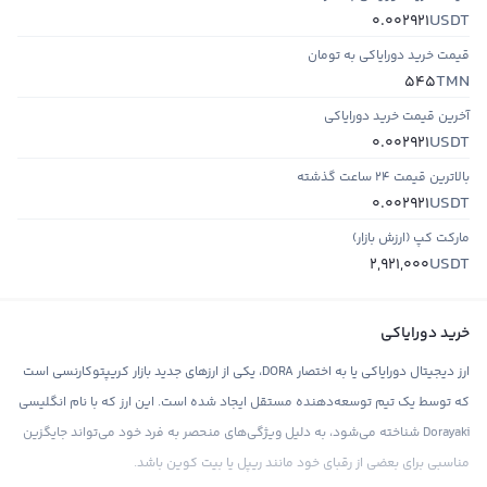
USDT
0.002921
قیمت خرید دورایاکی به تومان
TMN
545
آخرین قیمت خرید دورایاکی
USDT
0.002921
بالاترین قیمت ۲۴ ساعت گذشته
USDT
0.002921
مارکت کپ (ارزش بازار)
USDT
2,921,000
خرید دورایاکی
ارز دیجیتال دورایاکی یا به اختصار DORA، یکی از ارزهای جدید بازار کریپتوکارنسی است
که توسط یک تیم توسعه‌دهنده مستقل ایجاد شده است. این ارز که با نام انگلیسی
Dorayaki شناخته می‌شود، به دلیل ویژگی‌های منحصر به فرد خود می‌تواند جایگزین
مناسبی برای بعضی از رقبای خود مانند ریپل یا بیت کوین باشد.