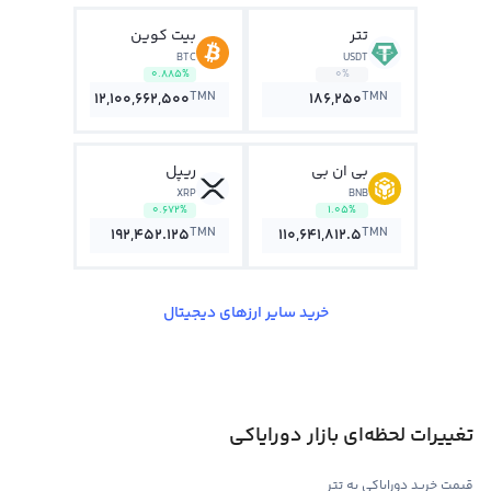
تتر
بیت کوین
BTC
USDT
0.885%
0%
TMN
TMN
12,100,662,500
186,250
بی ان بی
ریپل
XRP
BNB
0.672%
1.05%
TMN
TMN
192,452.125
110,641,812.5
خرید سایر ارزهای دیجیتال
تغییرات لحظه‌ای بازار دورایاکی
قیمت خرید دورایاکی به تتر