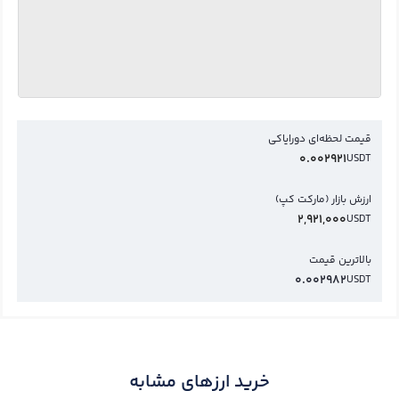
قیمت لحظه‌ای دورایاکی
0.002921
USDT
ارزش بازار (مارکت کپ)
2,921,000
USDT
بالاترین قیمت
0.002982
USDT
خرید ارزهای مشابه