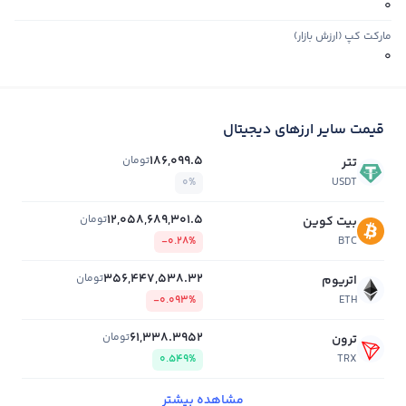
0
مارکت کپ (ارزش بازار)
0
قیمت سایر ارزهای دیجیتال
186,099.5
تومان
تتر
0%
USDT
12,058,689,301.5
تومان
بیت کوین
-0.28%
BTC
356,447,538.32
تومان
اتریوم
-0.093%
ETH
61,338.3952
تومان
ترون
0.549%
TRX
مشاهده بیشتر