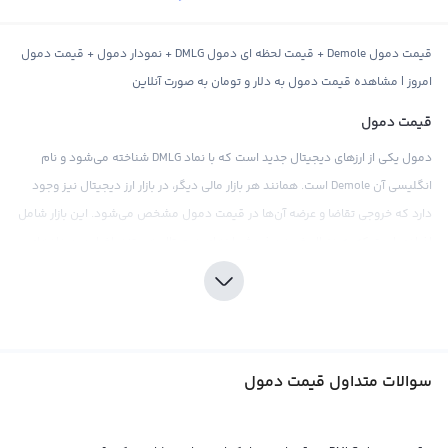
قیمت دمول Demole + قیمت لحظه ای دمول DMLG + نمودار دمول + قیمت دمول
امروز | مشاهده قیمت دمول به دلار و تومان به صورت آنلاین
قیمت دمول
دمول یکی از ارزهای دیجیتال جدید است که با نماد DMLG شناخته می‌شود و نام
انگلیسی آن Demole است. همانند هر بازار مالی دیگر، در بازار ارز دیجیتال نیز وجود
دارد که خروجی تقاضا و عرضه آن‌ها در قیمت دمول مشخص می‌شود. این بازار شامل
افرادی است که به دنبال خرید و فروش ارزهای دیجیتال هستند. اخبار و رویدادهای
مختلف نیز می‌توانند تاثیر قابل ملاحظه‌ای بر روی نمودار قیمت دمول داشته باشند.
قیمت دمول به صورت مستقیم در معاملات با ارزهای دیجیتال دیگر مانند بیت
کوین، اتریوم و تتر نیز محاسبه می‌شود. در صرافی‌های بین‌المللی، معمولا قیمت
دمول مقابل تتر یا اتریوم قرار می‌گیرد. تتر به عنوان یک استیبل کوین، معادل دلار
سوالات متداول قیمت دمول
دیجیتال است و معمولا قیمت آن برابر با یک دلار آمریکا محاسبه می‌شود. اما
می‌تواند نوساناتی حول این مقدار داشته باشد. برخی از صرافی‌های بین‌المللی نیز