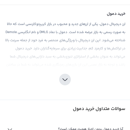
خرید دمول
ارز دیجیتال دمول، یکی از ارزهای جدید و محبوب در بازار کریپتوکارنسی است که حالا
به صورت رسمی به بازار عرضه شده است. دمول با نماد DMLG و نام انگلیسی Demole
شناخته می‌شود. این ارز دیجیتال با ویژگی‌های منحصر به فرد خود از جمله سرعت بالا
در تراکنش‌ها و کارمزد کم، جذابیت زیادی برای سرمایه‌گذاران دارد. خرید دمول
می‌تواند به عنوان بخشی از استراتژی تنوع‌بخشی به سبد دارایی‌های دیجیتال شما
باشد و توجه به بازار عصبی این ارز بازی‌های رمزنگاری شده می‌تواند به شما در ساختن
جیب پر درآمد کمک کند.
صرافی‌هایی مانند رابکس، صرافی برتر ارزهای دیجیتال، بهترین مکان برای خرید دمول
هستند. این صرافی با ارائه قیمت‌های رقابتی و کارمزد مناسب، تجربه خرید مناسبی را
برای کاربران خود فراهم می‌کند. اما، برای سرمایه‌گذاری در دمول، نیازمند تحقیقات و
سوالات متداول خرید دمول
دقت در بازار بازی‌های رمزنگاری شده هستید. با توجه به نوسانات قیمتی قوی در بازار
کریپتوکارنسی، باید با جزئیات بازار آشنا شوید و با تحلیل‌های صحیح، ریسک خرید را
کاهش دهید. به همین دلیل، صرافی رابکس ابزارهای تحلیلی و اطلاعات به‌روز بازار را در
آیا خرید دمول بدون احراز هویت ممکن است؟