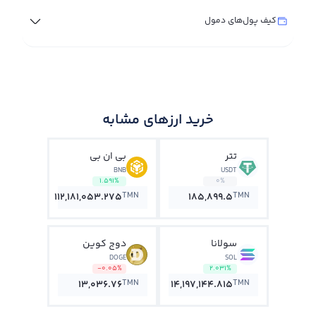
کیف پول‌های دمول
خرید ارزهای مشابه
تتر
بی ان بی
BNB
USDT
1.591%
0%
TMN
TMN
112,181,053.275
185,899.5
سولانا
دوج کوین
DOGE
SOL
-0.05%
2.031%
TMN
TMN
13,036.76
14,197,144.815