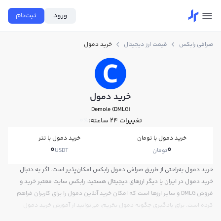
ورود
ثبت‌نام
صرافی رابکس
قیمت ارز دیجیتال
خرید دمول
خرید دمول
Demole (DMLG)
تغییرات ۲۴ ساعته:
0%
خرید دمول با تومان
خرید دمول با تتر
0
0
تومان
USDT
خرید دمول به‌راحتی از طریق صرافی دمول رابکس امکان‌پذیر است. اگر به دنبال
خرید دمول در ایران یا دیگر ارزهای دیجیتال هستید، رابکس سایت معتبر خرید و
فروش DMLG و سایر ارزها است که امکان خرید آنلاین دمول را برای کاربران فراهم
کرده است. برای یادگیری چگونه دمول بخریم، می‌توانید از آموزش خرید دمول
استفاده کنید و پس از ثبت‌نام و احراز هویت، به خرید و فروش دمول DMLG بپردازید.