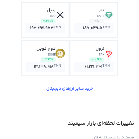
تتر
ریپل
XRP
USDT
0.476%
0%
TMN
TMN
193,296.953
187,049.5
ترون
دوج کوین
DOGE
TRX
1.367%
0.092%
TMN
TMN
13,138.918
61,221.301
خرید سایر ارزهای دیجیتال
تغییرات لحظه‌ای بازار سیمیتد
قیمت خرید سیمیتد به تتر