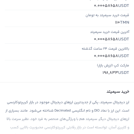
USDT
0.00058658
قیمت خرید سیمیتد به تومان
TMN
110
آخرین قیمت خرید سیمیتد
USDT
0.00058658
بالاترین قیمت ۲۴ ساعت گذشته
USDT
0.00058658
مارکت کپ (ارزش بازار)
USDT
198,833
خرید سیمیتد
ارز دیجیتال سیمیتد، یکی از جدیدترین ارزهای دیجیتال موجود در بازار کریپتوکارنسی
است. این ارز با نماد DIO و نام انگلیسی Decimated شناخته می‌شود. مانند بسیاری از
ارزهای دیجیتال دیگر، سیمیتد هم با ویژگی‌های منحصر به فرد خود، نظیر سرعت بالا
و کاربری آسان، توانسته است در بازار رقابتی کریپتوکارنسی محبوبیت بالایی کسب