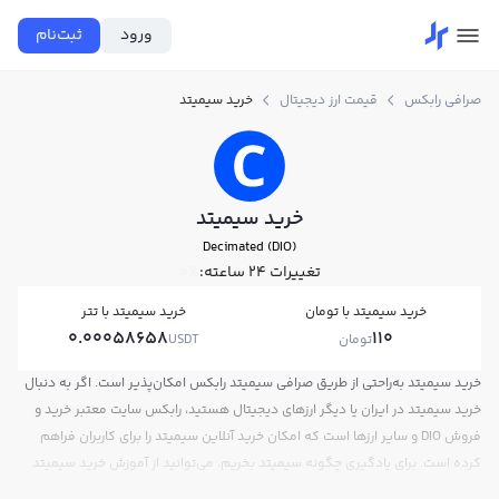
ورود
ثبت‌نام
صرافی رابکس
قیمت ارز دیجیتال
خرید سیمیتد
خرید سیمیتد
Decimated (DIO)
تغییرات ۲۴ ساعته:
0%
خرید سیمیتد با تومان
خرید سیمیتد با تتر
0.00058658
110
تومان
USDT
خرید سیمیتد به‌راحتی از طریق صرافی سیمیتد رابکس امکان‌پذیر است. اگر به دنبال
خرید سیمیتد در ایران یا دیگر ارزهای دیجیتال هستید، رابکس سایت معتبر خرید و
فروش DIO و سایر ارزها است که امکان خرید آنلاین سیمیتد را برای کاربران فراهم
کرده است. برای یادگیری چگونه سیمیتد بخریم، می‌توانید از آموزش خرید سیمیتد
استفاده کنید و پس از ثبت‌نام و احراز هویت، به خرید و فروش سیمیتد DIO بپردازید.