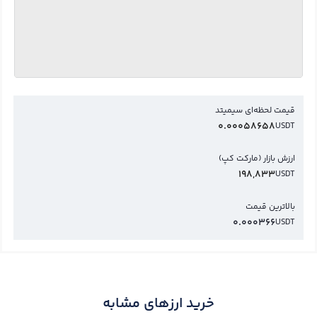
قیمت لحظه‌ای سیمیتد
0.00058658
USDT
ارزش بازار (مارکت کپ)
198,833
USDT
بالاترین قیمت
0.000366
USDT
خرید ارزهای مشابه