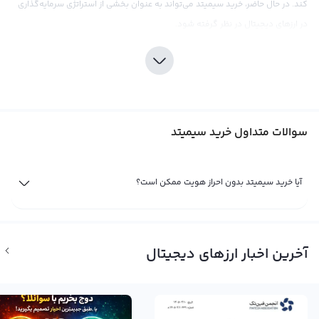
کند. در حال حاضر، خرید سیمیتد می‌تواند به عنوان بخشی از استراتژی سرمایه‌گذاری
در ارزهای دیجیتال در نظر گرفته شود.
با توجه به روند رشد سیمیتد در بازار ارزهای دیجیتال، صرافی‌های مختلفی این ارز را در
لیست ارزهای خود قرار داده‌اند. در صرافی رابکس نیز شما می‌توانید با اطمینان خاطر،
سیمیتد خود را خریداری کنید. این صرافی با ارائه قیمت‌های رقابتی و همچنین
کارمزدهای پایین، تجربه خریدی مطلوب را برای کاربرانش فراهم می‌کند. همچنین،
سوالات متداول خرید سیمیتد
ابزارهای تحلیلی و اطلاعات مفیدی در این صرافی برای کمک به کاربران در فرآیند خرید
سیمیتد، قابل دسترسی است. در عین حال، اهمیت تحقیقات و تحلیل‌های دقیق قبل
از سرمایه‌گذاری در سیمیتد همچنان وجود دارد. بیشتر بررسی‌ها نشان می‌دهد که
آیا خرید سیمیتد بدون احراز هویت ممکن است؟
این ارز به دلیل موانع قانونی و قیود مالی در برخی مناطق، ممکن است با چالش‌هایی
مواجه شود.
فروش سیمیتد (DIO) - آیا ارز دیجیتال جدیدی نهایتاً عرضه شد؟
آخرین اخبار ارزهای دیجیتال
دنیای ارزهای دیجیتال گسترش پیدا می‌کند و پس از برتری برندگان مشخصی مثل
بیت کوین و اتریوم، ارزهای دیجیتال جدیدی به بازار ارز دیجیتال وارد می‌شوند.
سیمیتد، با نماد تجاری DIO و نام انگلیسی Decimated، یکی از این ارزهای دیجیتال