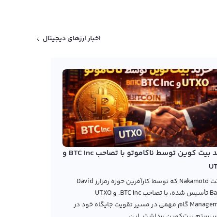
اخبار ارزهای دیجیتال
خرید بیت کوین توسط ناکاموتو با تصاحب BTC Inc و
U
شرکت Nakamoto که توسط کارآفرین حوزه رمزارز David
Bailey تأسیس شده، با تصاحب BTC Inc. و UTXO
Management گام مهمی در مسیر تقویت جایگاه خود در
یستم بیت‌کوین برداشت. این...