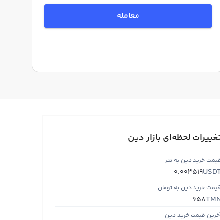
معامله
غییرات لحظه‌ای بازار دین
یمت خرید دین به تتر
USD
0.003519
یمت خرید دین به تومان
TM
658
خرین قیمت خرید دین