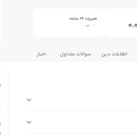
تغییرات ۲۴ ساعته
0.
0%
اطلاعات دین
سوالات متداول
اخبار
ت
ق
T
ق
N
آ