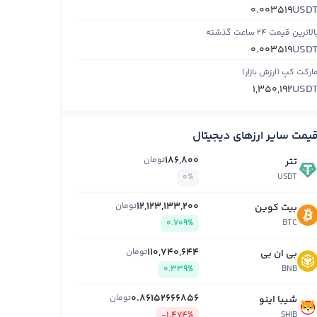
USD
0.003519
الاترین قیمت ۲۴ ساعت گذشته
USD
0.003519
ارکت کپ (ارزش بازار)
USD
1,350,192
یمت سایر ارزهای دیجیتال
186,800
تومان
تتر
0%
USDT
12,123,133,200
تومان
بیت کوین
0.709%
BTC
110,740,644
تومان
بی ان بی
0.339%
BNB
0.86152666856
تومان
شیبا اینو
-1.474%
SHIB