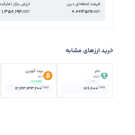
قیمت لحظه‌ای دین
ارزش بازار (مارکت
1,350,192
0.003519
USDT
USDT
خرید ارزهای مشابه
تتر
بیت کوین
BTC
USDT
0.709%
0%
TMN
TMN
12,123,133,200
186,800