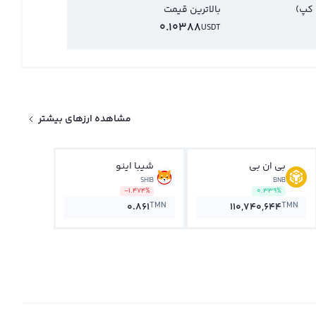
 کپ)
بالاترین قیمت
0.10388
USDT
مشاهده ارزهای بیشتر
بی ان بی
شیبا اینو
SHIB
BNB
-1.474%
0.339%
TMN
TMN
0.861
110,740,644