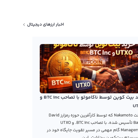
اخبار ارزهای دیجیتال
خرید بیت کوین توسط ناکاموتو با تصاحب BTC Inc و
U
شرکت Nakamoto که توسط کارآفرین حوزه رمزارز David
Bailey تأسیس شده، با تصاحب BTC Inc. و UTXO
Management گام مهمی در مسیر تقویت جایگاه خود در
یستم بیت‌کوین برداشت. این...