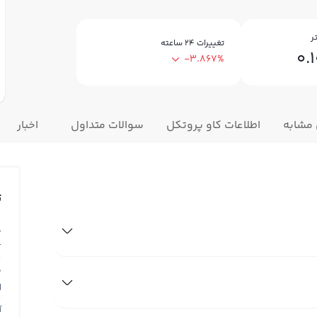
ر
تغییرات ۲۴ ساعته
0.
-3.867%
 مشابه
اطلاعات کاو پروتکل
سوالات متداول
اخبار
ت
ق
T
ق
N
آ