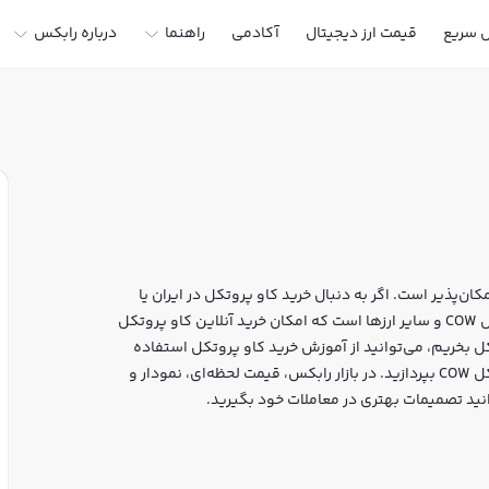
ل سریع
قیمت ارز دیجیتال
آکادمی
راهنما
درباره رابکس
ن‌پذیر است. اگر به دنبال خرید کاو پروتکل در ایران یا
دیگر ارزهای دیجیتال هستید، رابکس سایت معتبر خرید و فروش COW و سایر ارزها است که امکان خرید آنلاین کاو پروتکل
کل بخریم، می‌توانید از آموزش خرید کاو پروتکل استفاده
کنید و پس از ثبت‌نام و احراز هویت، به خرید و فروش کاو پروتکل COW بپردازید. در بازار رابکس، قیمت لحظه‌ای، نمودار و
انید تصمیمات بهتری در معاملات خود بگیرید.