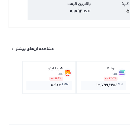
 کپ)
بالاترین قیمت
0.1094
5
USDT
مشاهده ارزهای بیشتر
سولانا
شیبا اینو
SHIB
SOL
-2.125%
-0.393%
TMN
TMN
0.903
13,799,625