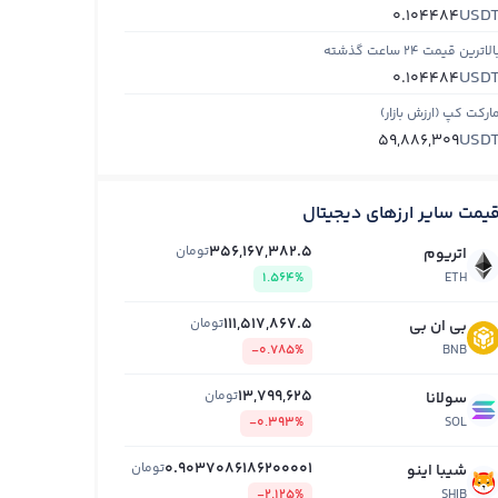
USD
0.104484
الاترین قیمت ۲۴ ساعت گذشته
USD
0.104484
ارکت کپ (ارزش بازار)
USD
59,886,309
یمت سایر ارزهای دیجیتال
356,167,382.5
تومان
اتریوم
1.564%
ETH
111,517,867.5
تومان
بی ان بی
-0.785%
BNB
13,799,625
تومان
سولانا
-0.393%
SOL
0.9037086186200001
تومان
شیبا اینو
-2.125%
SHIB