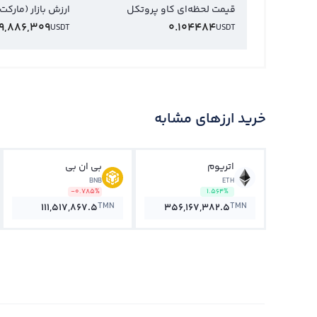
قیمت لحظه‌ای کاو پروتکل
ارزش بازار (مارکت
9,886,309
0.104484
USDT
USDT
خرید ارزهای مشابه
اتریوم
بی ان بی
BNB
ETH
-0.785%
1.564%
TMN
TMN
111,517,867.5
356,167,382.5