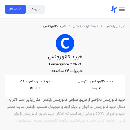
ورود
ثبت‌نام
صرافی رابکس
قیمت ارز دیجیتال
خرید کانورجنس
خرید کانورجنس
Convergence (CONV)
تغییرات ۲۴ ساعته:
0%
خرید کانورجنس با تومان
خرید کانورجنس با تتر
0
0
تومان
USDT
خرید کانورجنس به‌راحتی از طریق صرافی کانورجنس رابکس امکان‌پذیر است. اگر به
دنبال خرید کانورجنس در ایران یا دیگر ارزهای دیجیتال هستید، رابکس سایت معتبر
خرید و فروش CONV و سایر ارزها است که امکان خرید آنلاین کانورجنس را برای
کاربران فراهم کرده است. برای یادگیری چگونه کانورجنس بخریم، می‌توانید از
آموزش خرید کانورجنس استفاده کنید و پس از ثبت‌نام و احراز هویت، به خرید و