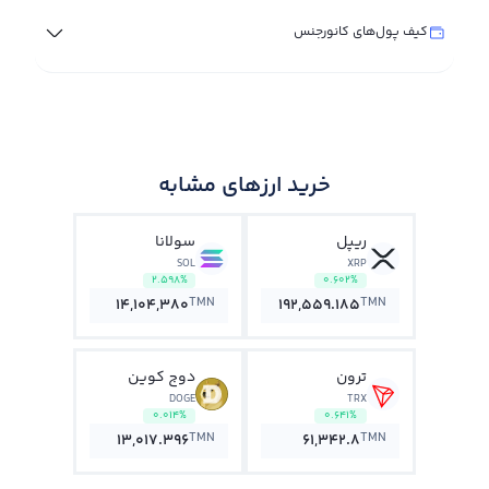
کیف پول‌های کانورجنس
خرید ارزهای مشابه
ریپل
سولانا
SOL
XRP
2.598%
0.602%
TMN
TMN
14,104,380
192,559.185
ترون
دوج کوین
DOGE
TRX
0.014%
0.641%
TMN
TMN
13,017.396
61,342.8