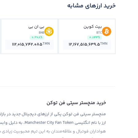
خرید ارزهای مشابه
بیت کوین
بی ان بی
BNB
BTC
0.308%
0.843%
TMN
TMN
112,015,742.085
12,167,515,639.5
خرید منچستر سیتی فن توکن
ارز با نام انگلیسی en