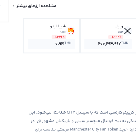
مشاهده ارزهای بیشتر
ریپل
شیبا اینو
SHIB
XRP
-1.432%
-1.004%
TMN
TMN
0.921
200,294.667
منچستر سیتی فن توکن یکی از ارزهای دیجیتال جدید در بازار کریپتوکارنسی است که با سیمبل CITY شناخته می‌شود. این
Manchester City Fan Tok، به دلیل وابستگی به تیم فوتبال منچستر سیتی و بازیکنان مشهور آن، در
هواداران فوتبال و علاقه‌مندان به این تیم محبوبیت زیادی دارد. خرید Manchester City Fan Token فرصتی مناسب برای