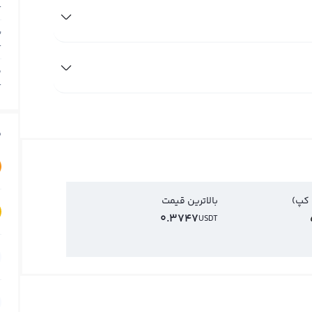
T
ب
T
م
T
ق
 کپ)
بالاترین قیمت
0.3747
USDT