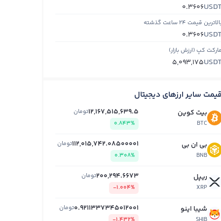
USD
0.3606
الاترین قیمت ۲۴ ساعت گذشته
USD
0.3606
ارکت کپ (ارزش بازار)
USD
5,093,175
یمت سایر ارزهای دیجیتال
12,167,515,639.5
تومان
بیت کوین
0.843%
BTC
112,015,742.08500001
تومان
بی ان بی
0.308%
BNB
200,294.6673
تومان
ریپل
-1.004%
XRP
0.9211337345012001
تومان
شیبا اینو
-1.432%
SHIB