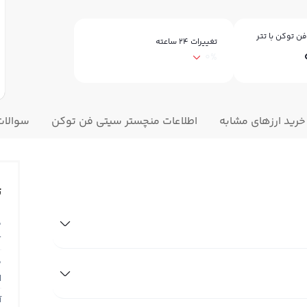
ن توکن با تتر
تغییرات ۲۴ ساعته
0%
خرید ارزهای مشابه
اطلاعات منچستر سیتی فن توکن
سوالات
ت
ق
T
ق
N
آ