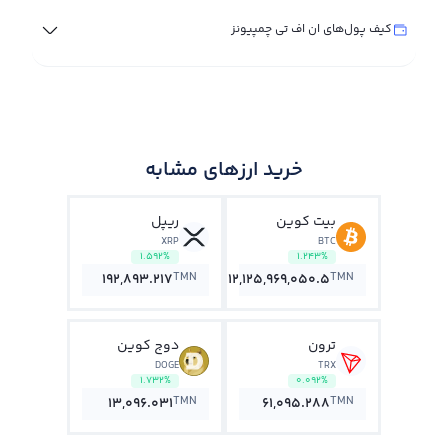
کیف پول‌های ان اف تی چمپیونز
خرید ارزهای مشابه
بیت کوین
ریپل
XRP
BTC
1.592%
1.243%
TMN
TMN
192,893.217
12,125,969,050.5
ترون
دوج کوین
DOGE
TRX
1.732%
0.092%
TMN
TMN
13,096.031
61,095.288