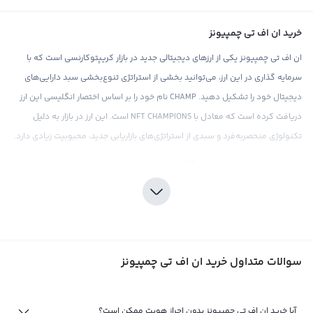
خرید ان اف تی چمپیونز
ان اف تی چمپیونز یکی از ارزهای دیجیتالی جدید در بازار کریپتوکارنسی است که با
سرمایه گذاری در این ارز، می‌توانید بخشی از استراتژی تنوع‌بخشی سبد دارایی‌های
دیجیتال خود را تشکیل دهید. CHAMP نام خود را بر اساس اختصار انگلیسی این ارز
دریافت کرده است که معادل با NFT CHAMPIONS است. این ارز در بازار به دلیل
تکنولوژی منحصربه‌فرد و سبدی از استراتژی‌های بازاریابی جدید، محبوبیت زیادی دارد.
ان اف تی چمپیونز با تکنولوژی NFT یا همان توکن غیرقابل هدر رفتن، امکان خرید و
فروش محصولات دیجیتالی ارزشمند را فراهم می‌کند. با خرید CHAMP در رابطه با
بازی‌های رایانه‌ای، هنرهای دیجیتالی، ورزش‌های الکترونیکی و متعلقات دیگر،
می‌توانید در بازار ارزهای دیجیتال سود بیشتری را به دست آورید. با توجه به اهمیت
این ارز در بازار کریپتوکارنسی، صرافی معتبر رابکس این امکان را به شما می‌دهد که با
سوالات متداول خرید ان اف تی چمپیونز
اطمینان خرید کنید و از قیمت‌های رقابتی و کارمزد مناسب آن بهره‌مند شوید.
با این حال، به عنوان یک سرمایه‌گذار جدید در بازار ارزهای دیجیتال، باید به صورت
دقیق مورد مطالعه و تحقیق قرار گیرید تا اطلاعات کافی درباره این ارز را در اختیار
آیا خرید ان اف تی چمپیونز بدون احراز هویت ممکن است؟