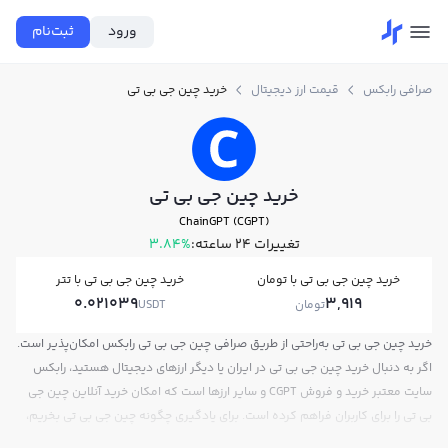
ورود
ثبت‌نام
صرافی رابکس
قیمت ارز دیجیتال
خرید چین جی بی تی
خرید چین جی بی تی
ChainGPT (CGPT)
تغییرات ۲۴ ساعته:
3.84%
خرید چین جی بی تی با تومان
خرید چین جی بی تی با تتر
0.021039
3,919
تومان
USDT
خرید چین جی بی تی به‌راحتی از طریق صرافی چین جی بی تی رابکس امکان‌پذیر است.
اگر به دنبال خرید چین جی بی تی در ایران یا دیگر ارزهای دیجیتال هستید، رابکس
سایت معتبر خرید و فروش CGPT و سایر ارزها است که امکان خرید آنلاین چین جی
بی تی را برای کاربران فراهم کرده است. برای یادگیری چگونه چین جی بی تی بخریم،
می‌توانید از آموزش خرید چین جی بی تی استفاده کنید و پس از ثبت‌نام و احراز