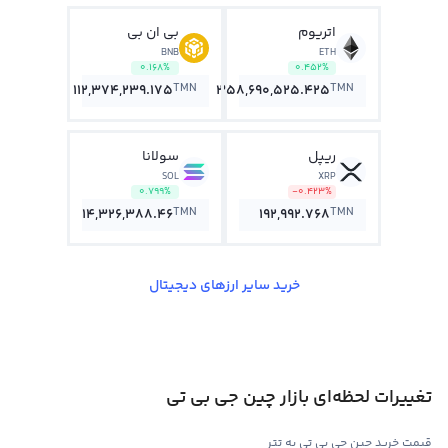
اتریوم
بی ان بی
BNB
ETH
0.168%
0.452%
TMN
TMN
112,374,239.175
358,690,525.425
ریپل
سولانا
SOL
XRP
0.799%
-0.423%
TMN
TMN
14,326,388.46
192,992.768
خرید سایر ارزهای دیجیتال
تغییرات لحظه‌ای بازار چین جی بی تی
قیمت خرید چین جی بی تی به تتر