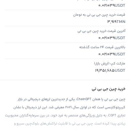
USDT
0.021039
قیمت خرید چین جی بی تی به تومان
TMN
3,919
آخرین قیمت خرید چین جی بی تی
USDT
0.021039
بالاترین قیمت ۲۴ ساعت گذشته
USDT
0.021039
مارکت کپ (ارزش بازار)
USDT
19,351,685
خرید چین جی بی تی
چین جی بی تی یا همان ChainGPT، یکی از جدیدترین ارزهای دیجیتالی در بازار
کریپتوکارنسی است که در اوایل سال ۲۰۲۱ معرفی شد. این ارز دیجیتال با نشان
تجاری CGPT، به دلیل ویژگی‌های منحصر به فرد خود، در بین سرمایه‌گذاران محبوبیت
زیادی پیدا کرده است. چین جی بی تی با قابلیت تراکنش‌های بلوک‌چین سریع و