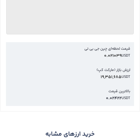
قیمت لحظه‌ای چین جی بی تی
0.021039
USDT
ارزش بازار (مارکت کپ)
19,351,685
USDT
بالاترین قیمت
0.02422
USDT
خرید ارزهای مشابه