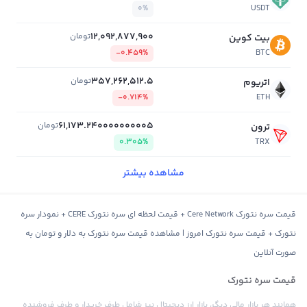
0%
USDT
12,092,877,900
تومان
بیت کوین
-0.459%
BTC
357,262,512.5
تومان
اتریوم
-0.714%
ETH
61,173.240000000005
تومان
ترون
0.305%
TRX
مشاهده بیشتر
قیمت سره نتورک Cere Network + قیمت لحظه ای سره نتورک CERE + نمودار سره
نتورک + قیمت سره نتورک امروز | مشاهده قیمت سره نتورک به دلار و تومان به
صورت آنلاین
قیمت سره نتورک
همانند هر بازار مالی دیگر، بازار ارز دیجیتال نیز شامل طرف خریدار و طرف فروشنده