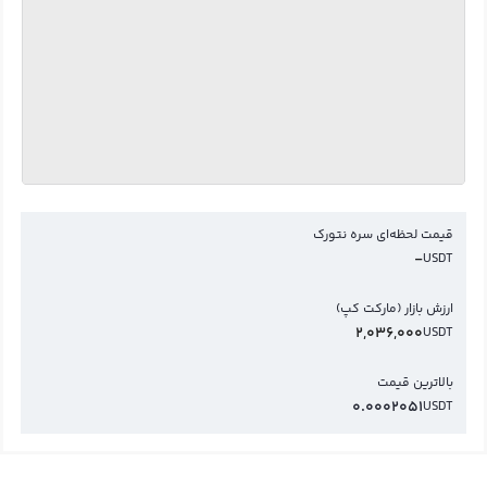
قیمت لحظه‌ای سره نتورک
-
USDT
ارزش بازار (مارکت کپ)
2,036,000
USDT
بالاترین قیمت
0.0002051
USDT