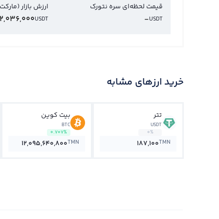
قیمت لحظه‌ای سره نتورک
ارزش بازار (مارکت
2,036,000
-
USDT
USDT
خرید ارزهای مشابه
تتر
بیت کوین
BTC
USDT
0.707%
0%
TMN
TMN
12,095,640,800
187,100