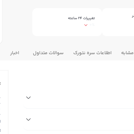
ر
تغییرات ۲۴ ساعته
0%
مشابه
اطلاعات سره نتورک
سوالات متداول
اخبار
ت
ق
T
ق
N
آ