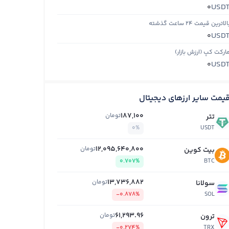
USD
0
الاترین قیمت ۲۴ ساعت گذشته
USD
0
ارکت کپ (ارزش بازار)
USD
0
یمت سایر ارزهای دیجیتال
187,100
تومان
تتر
0%
USDT
12,095,640,800
تومان
بیت کوین
0.707%
BTC
13,736,882
تومان
سولانا
-0.878%
SOL
61,293.96
تومان
ترون
-0.274%
TRX