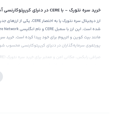
خرید سره نتورک - با CERE در دنیای کریپتوکارنسی آشنا شوید
ارز دیجیتال سره نتورک یا به ا
پورتفوی سرمایه‌گذاران در دنیای کریپتوکارنسی محسوب شود 
بهترین تجربه خرید را برای کاربران خود فراهم می‌کند. علاوه بر
اختیار کاربران قرار می‌گیرد تا بتوانند با اطمینان بهترین تص
همچنین، برای جلوگیری از مشکلات قانونی، حتما باید تحقیقات دقیقی درباره ارز
فروش سره نتورک، دانش خود را در ارز دیجیتال جدید CERE باز کنی
همانطور که می‌دانید فروش ارزهای دیجیتال مانند ریپل از م
سره(صرفه جویی در رمزنگاری اطلاعات) و نام انگلیسی خود Cere Network، این امکان به بهترین شکل ممکن وجود دارد.