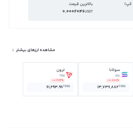
 کپ)
بالاترین قیمت
0.0002046
USDT
مشاهده ارزهای بیشتر
سولانا
ترون
TRX
SOL
-0.274%
-0.878%
TMN
TMN
61,293.96
13,736,882