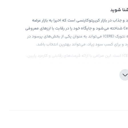
ختصار CERE، یکی از ارزهای جدید و جذاب در بازار کریپتوکارنسی است که اخیرا به بازار عرضه
شده است. این ارز با سمبل CERE و نام انگلیسی Cere Network شناخته می‌شود و جایگاه خود را در رقابت با ارزهای معروفی
مانند بیت کوین و اتریوم برای خود پیدا کرده است. خرید سره نتورک (CERE) می‌تواند به عنوان یکی از بخش‌های پرسود در
و برای کسب سود زیاد، می‌تواند بهترین انتخاب باشد.
صرافی رابکس، مکانی امن و معتبر برای خرید سره نتورک (CERE) است. این صرافی با ارائه قیمت‌های رقابتی و کارمزد پایین،
 این، ابزارهای تحلیلی و اطلاعات به روز بازار در این صرافی در
میم‌گیری را برای سرمایه‌گذاری خود در سره نتورک داشته باشند.
 دیجیتال CERE در بازار داشته باشید.
د
شاغل سودآور در دنیای ارزهای دیجیتال است. اما آیا تاکنون
امکان فروش یا تعویض ارزهای دیجیتال به صورت تومانی وجود داشته؟ با معرفی ارز دیجیتال جدید CERE با سمبل