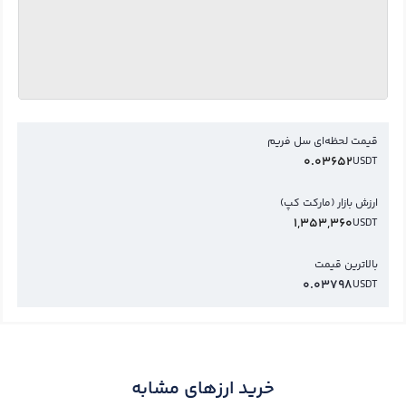
قیمت لحظه‌ای سل فریم
0.03652
USDT
ارزش بازار (مارکت کپ)
1,353,360
USDT
بالاترین قیمت
0.03798
USDT
خرید ارزهای مشابه