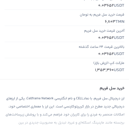
USDT
0.03652
قیمت خرید سل فریم به تومان
TMN
6,803
آخرین قیمت خرید سل فریم
USDT
0.03652
بالاترین قیمت ۲۴ ساعت گذشته
USDT
0.03652
مارکت کپ (ارزش بازار)
USDT
1,353,360
خرید سل فریم
ارز دیجیتال سل فریم، با نمادCELL و نام انگلیسی Cellframe Network، یکی از ارزهای
دیجیتالی جدید مطرح در بازار کریپتوکارنسی است. این ارز با معماری اختصاصی خود،
امکانات منحصر به فردی را برای کاربران خود فراهم می‌کند و با پوشش زیرساخت‌های
برجسته مانند ماینینگ، اسکله‌ای و غیره، تبدیل به محبوبیت جدیدی در بین