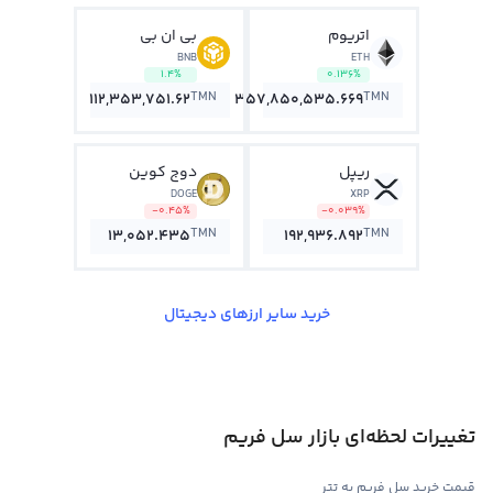
اتریوم
بی ان بی
BNB
ETH
1.4%
0.136%
TMN
TMN
112,353,751.62
357,850,535.669
ریپل
دوج کوین
DOGE
XRP
-0.45%
-0.039%
TMN
TMN
13,052.435
192,936.892
خرید سایر ارزهای دیجیتال
تغییرات لحظه‌ای بازار سل فریم
قیمت خرید سل فریم به تتر