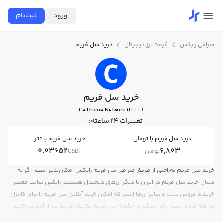
ورود
ثبت‌نام
صرافی رابکس
قیمت ارز دیجیتال
خرید سل فریم
خرید سل فریم
Cellframe Network (CELL)
تغییرات ۲۴ ساعته:
0%
خرید سل فریم با تومان
خرید سل فریم با تتر
0.03652
6,803
تومان
USDT
خرید سل فریم به‌راحتی از طریق صرافی سل فریم رابکس امکان‌پذیر است. اگر به
دنبال خرید سل فریم در ایران یا دیگر ارزهای دیجیتال هستید، رابکس سایت معتبر
خرید و فروش CELL و سایر ارزها است که امکان خرید آنلاین سل فریم را برای کاربران
فراهم کرده است. برای یادگیری چگونه سل فریم بخریم، می‌توانید از آموزش خرید
سل فریم استفاده کنید و پس از ثبت‌نام و احراز هویت، به خرید و فروش سل فریم