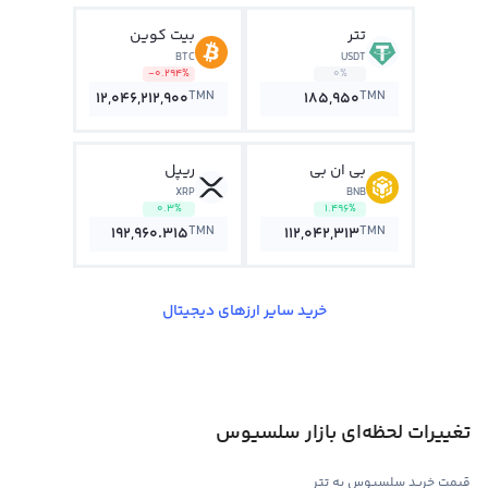
تتر
بیت کوین
BTC
USDT
-0.294%
0%
TMN
TMN
12,046,212,900
185,950
بی ان بی
ریپل
XRP
BNB
0.3%
1.496%
TMN
TMN
192,960.315
112,042,313
خرید سایر ارزهای دیجیتال
تغییرات لحظه‌ای بازار سلسیوس
قیمت خرید سلسیوس به تتر