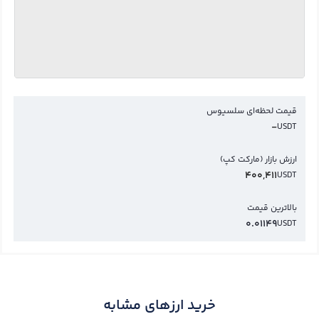
قیمت لحظه‌ای سلسیوس
-
USDT
ارزش بازار (مارکت کپ)
400,411
USDT
بالاترین قیمت
0.01149
USDT
خرید ارزهای مشابه