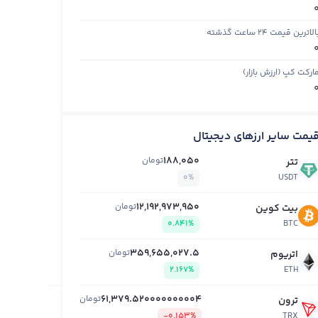
الاترین قیمت ۲۴ ساعت گذشته
ارکت کپ (ارزش بازار)
یمت سایر ارزهای دیجیتال
188,050
تومان
تتر
0%
USDT
12,192,973,950
تومان
بیت کوین
0.841%
BTC
359,655,027.5
تومان
اتریوم
2.167%
ETH
61,379.520000000004
تومان
ترون
-0.153%
TRX