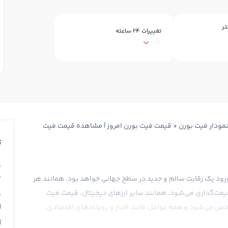
تر
تغییرات ۲۴ ساعته
0%
فیت بورن FitBurn + قیمت لحظه ای فیت بورن CAL + نمودار فیت بورن + قیمت فیت بورن امروز | مشاهده قیمت فیت
ت
ق
0
هد ورود یک رقابت سالم و جدید در سطح جهانی خواهد بود. همانند هر
ر قیمت‌گذاری می‌شود. همانند سایر ارزهای دیجیتال، قیمت فیت
ق
N
 مشخص می‌شود و همه عوامل مانند اخبار و رویدادهای اقتصادی،
.
آ