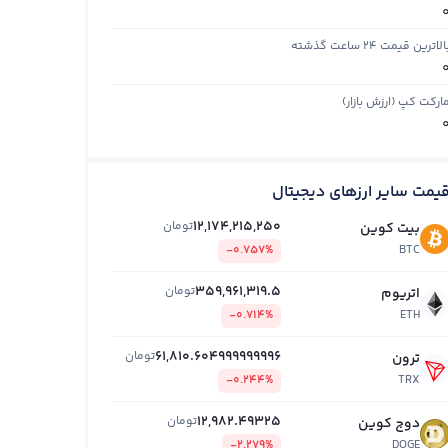
الاترین قیمت ۲۴ ساعت گذشته
ارکت کپ (ارزش بازار)
یمت سایر ارزهای دیجیتال
12,174,215,250
تومان
بیت کوین
-0.757%
BTC
359,961,319.5
تومان
اتریوم
-0.714%
ETH
61,810.604999999996
تومان
ترون
-0.244%
TRX
12,982.49325
تومان
دوج کوین
-2.279%
DOGE