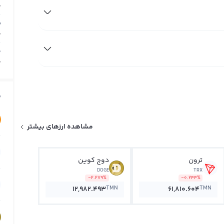
0
ب
0
م
0
ق
مشاهده ارزهای بیشتر
ترون
دوج کوین
DOGE
TRX
-2.279%
-0.244%
TMN
TMN
12,982.493
61,810.604