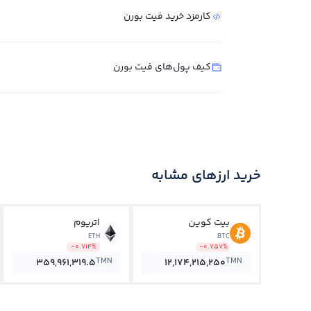
کارمزد خرید فیت بورن
کیف پول‌های فیت بورن
خرید ارزهای مشابه
بیت کوین
اتریوم
ETH
BTC
-0.714%
-0.757%
TMN
TMN
359,961,319.5
12,174,215,250