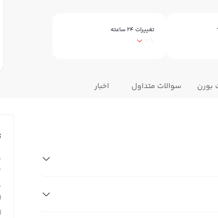
تغییرات ۲۴ ساعته
0%
 بورن
سوالات متداول
اخبار
ت
ق
0
ق
N
آ