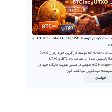
خرید بیت کوین توسط ناکاموتو با تصاحب BTC Inc و
U
شرکت Nakamoto که توسط کارآفرین حوزه رمزارز David
Bailey تأسیس شده، با تصاحب BTC Inc. و UTXO
Management گام مهمی در مسیر تقویت جایگاه خود در
یستم بیت‌کوین برداشت. این...
خواندن