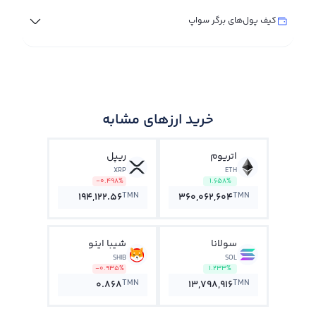
کیف پول‌های برگر سواپ
خرید ارزهای مشابه
اتریوم
ریپل
XRP
ETH
-0.498%
1.658%
TMN
TMN
194,122.56
360,062,604
سولانا
شیبا اینو
SHIB
SOL
-0.935%
1.233%
TMN
TMN
0.868
13,798,916