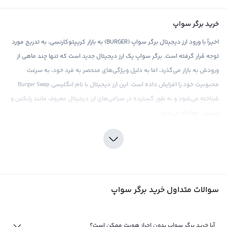
خرید برگر سواپ
اخیراً با ورود ارز دیجیتال برگر سواپ (BURGER) به بازار کریپتوکارنسی، به تدریج مورد
توجه قرار گرفته است. برگر سواپ یک ارز دیجیتال جدید است که تنها چند ماهی از
ورودش به بازار می‌گذرد، اما به دلیل ویژگی‌های منحصر به فرد خود، به سرعت
محبوبیت خود را افزایش داده است. این ارز دیجیتال با نام انگلیسی Burger Swap
شناخته می‌شود و به طور گسترده در صرافی‌های ارز دیجیتال معروف مانند رابکس و
بایننس معامله می‌شود.
خرید برگر سواپ با توجه به وضعیت رو به رشد این ارز دیجیتال، می‌تواند یک گزینه
جذاب برای سرمایه‌گذاران باشد. این ارز دارای ویژگی‌هایی مانند تبدیلات برگری
(staking) و عملیات swap در صرافی برگر سواپ است، که می‌تواند باعث افزایش درآمد
سرمایه‌گذاران شود. همچنین، صرافی رابکس با ارائه قیمت‌های رقابتی و سرویس‌های
سوالات متداول خرید برگر سواپ
پیشرفته، به کاربران خود اطمینان می‌دهد که معاملاتی مطمئن و موثق را انجام
می‌دهند.
فروش برگر سواپ
آیا خرید برگر سواپ بدون احراز هویت ممکن است؟