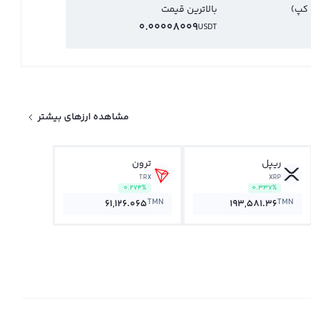
 کپ)
بالاترین قیمت
0.00008009
USDT
مشاهده ارزهای بیشتر
ریپل
ترون
TRX
XRP
0.274%
0.337%
TMN
TMN
61,126.065
193,581.36