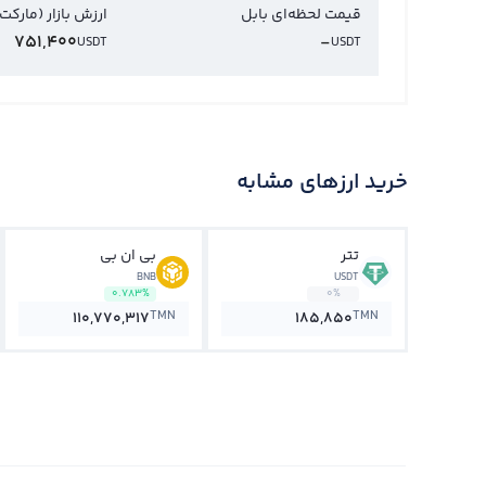
قیمت لحظه‌ای بابل
ارزش بازار (مارکت
751,400
-
USDT
USDT
خرید ارزهای مشابه
تتر
بی ان بی
BNB
USDT
0.783%
0%
TMN
TMN
110,770,317
185,850