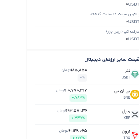
USD
0
الاترین قیمت ۲۴ ساعت گذشته
USD
0
ارکت کپ (ارزش بازار)
USD
0
یمت سایر ارزهای دیجیتال
185,850
تومان
تتر
0%
USDT
110,770,317
تومان
بی ان بی
0.783%
BNB
193,581.36
تومان
ریپل
0.337%
XRP
61,126.065
تومان
ترون
0.274%
TRX