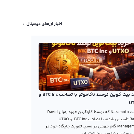
اخبار ارزهای دیجیتال
خرید بیت کوین توسط ناکاموتو با تصاحب BTC Inc و
U
شرکت Nakamoto که توسط کارآفرین حوزه رمزارز David
Bailey تأسیس شده، با تصاحب BTC Inc. و UTXO
Management گام مهمی در مسیر تقویت جایگاه خود در
یستم بیت‌کوین برداشت. این...