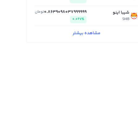
0.8639098037999999
تومان
شیبا اینو
0.067%
SHIB
مشاهده بیشتر