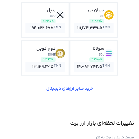
بی ان بی
ریپل
XRP
BNB
0.435%
0.809%
TMN
TMN
194,022.675
111,174,339.5
سولانا
دوج کوین
DOGE
SOL
1.367%
2.458%
TMN
TMN
13,149.305
14,082,742.5
خرید سایر ارزهای دیجیتال
تغییرات لحظه‌ای بازار ارز برت
قیمت خرید ارز برت به تتر