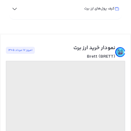
کیف پول‌های ارز برت
نمودار خرید ارز برت
امروز ١٧ مرداد ١٤٠٥
Brett (BRETT)