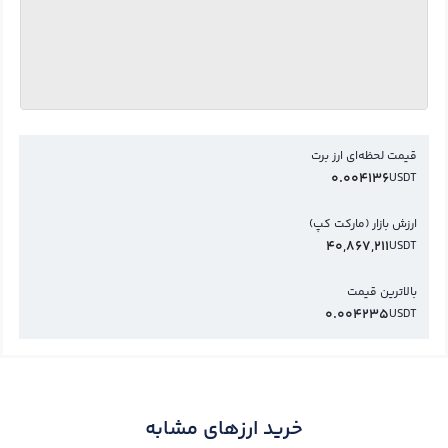
قیمت لحظه‌ای ارز برت
0.004136
USDT
ارزش بازار (مارکت کپ)
40,867,211
USDT
بالاترین قیمت
0.004235
USDT
خرید ارزهای مشابه