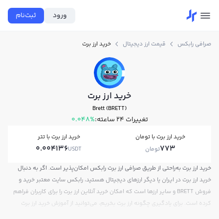
ورود
ثبت‌نام
صرافی رابکس
قیمت ارز دیجیتال
خرید ارز برت
خرید ارز برت
Brett (BRETT)
تغییرات ۲۴ ساعته:
0.048%
خرید ارز برت با تومان
خرید ارز برت با تتر
0.004136
773
تومان
USDT
خرید ارز برت به‌راحتی از طریق صرافی ارز برت رابکس امکان‌پذیر است. اگر به دنبال
خرید ارز برت در ایران یا دیگر ارزهای دیجیتال هستید، رابکس سایت معتبر خرید و
فروش BRETT و سایر ارزها است که امکان خرید آنلاین ارز برت را برای کاربران فراهم
کرده است. برای یادگیری چگونه ارز برت بخریم، می‌توانید از آموزش خرید ارز برت
استفاده کنید و پس از ثبت‌نام و احراز هویت، به خرید و فروش ارز برت BRETT