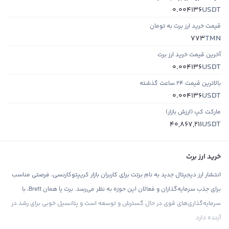
USDT
0.004136
قیمت خرید ارز برت به تومان
TMN
773
آخرین قیمت خرید ارز برت
USDT
0.004136
بالاترین قیمت ۲۴ ساعت گذشته
USDT
0.004136
مارکت کپ (ارزش بازار)
USDT
40,867,211
خرید ارز برت
انتشار ارز دیجیتال جدید به نام برتت برای کاربران بازار کریپتوکارنسی، فرصتی مناسب
برای جذب سرمایه‌گذاران و فعالان این حوزه به نظر می‌رسد. برت یا همان Brett، با
سرمایه‌گذاری‌های قوی در حال گسترش و توسعه است و پتانسیل خوبی برای رشد در
آینده دارد.