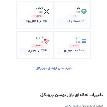
تتر
ریپل
XRP
USDT
-1.953%
0%
TMN
TMN
195,436.8
187,200
سولانا
ترون
TRX
SOL
-0.244%
-1.027%
TMN
TMN
61,326.72
13,716,144
خرید سایر ارزهای دیجیتال
تغییرات لحظه‌ای بازار بوسن پروتکل
قیمت خرید بوسن پروتکل به تتر