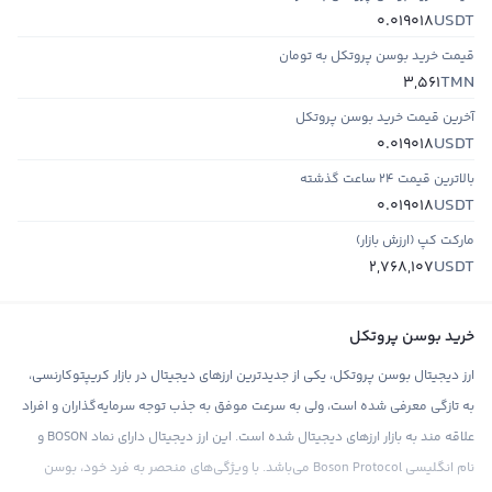
USDT
0.019018
قیمت خرید بوسن پروتکل به تومان
TMN
3,561
آخرین قیمت خرید بوسن پروتکل
USDT
0.019018
بالاترین قیمت ۲۴ ساعت گذشته
USDT
0.019018
مارکت کپ (ارزش بازار)
USDT
2,768,107
خرید بوسن پروتکل
ارز دیجیتال بوسن پروتکل، یکی از جدیدترین ارزهای دیجیتال در بازار کریپتوکارنسی،
به تازگی معرفی شده است، ولی به سرعت موفق به جذب توجه سرمایه‌گذاران و افراد
علاقه مند به بازار ارزهای دیجیتال شده است. این ارز دیجیتال دارای نماد BOSON و
نام انگلیسی Boson Protocol می‌باشد. با ویژگی‌های منحصر به فرد خود، بوسن