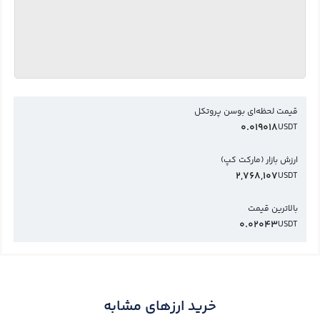
قیمت لحظه‌ای بوسن پروتکل
0.019018
USDT
ارزش بازار (مارکت کپ)
2,768,107
USDT
بالاترین قیمت
0.02043
USDT
خرید ارزهای مشابه