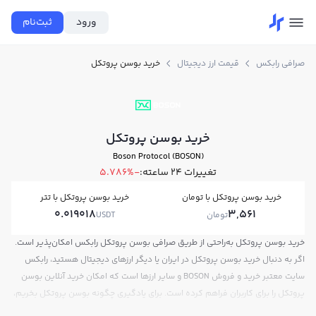
ورود
ثبت‌نام
صرافی رابکس
قیمت ارز دیجیتال
خرید بوسن پروتکل
خرید بوسن پروتکل
Boson Protocol (BOSON)
تغییرات ۲۴ ساعته:
-5.786%
خرید بوسن پروتکل با تومان
خرید بوسن پروتکل با تتر
0.019018
3,561
تومان
USDT
خرید بوسن پروتکل به‌راحتی از طریق صرافی بوسن پروتکل رابکس امکان‌پذیر است.
اگر به دنبال خرید بوسن پروتکل در ایران یا دیگر ارزهای دیجیتال هستید، رابکس
سایت معتبر خرید و فروش BOSON و سایر ارزها است که امکان خرید آنلاین بوسن
پروتکل را برای کاربران فراهم کرده است. برای یادگیری چگونه بوسن پروتکل بخریم،
می‌توانید از آموزش خرید بوسن پروتکل استفاده کنید و پس از ثبت‌نام و احراز