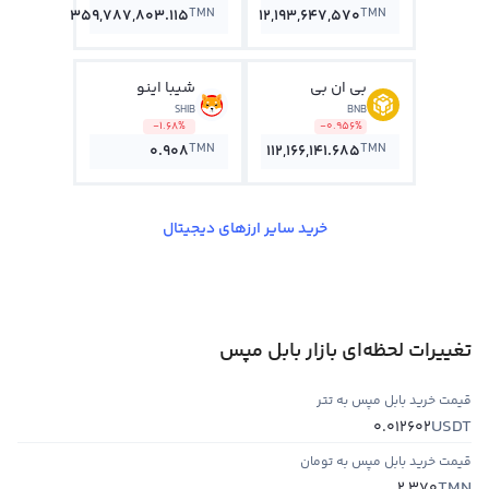
TMN
TMN
359,787,803.115
12,193,647,570
بی ان بی
شیبا اینو
SHIB
BNB
-1.68%
-0.956%
TMN
TMN
0.908
112,166,141.685
خرید سایر ارزهای دیجیتال
تغییرات لحظه‌ای بازار بابل مپس
قیمت خرید بابل مپس به تتر
USDT
0.012602
قیمت خرید بابل مپس به تومان
TMN