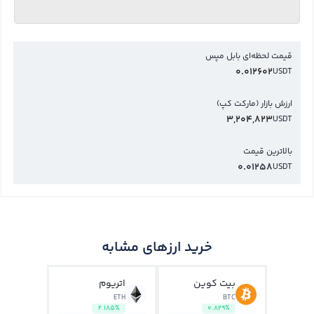
قیمت لحظه‌ای بابل مپس
0.012602
USDT
ارزش بازار (مارکت کپ)
3,204,823
USDT
بالاترین قیمت
0.01258
USDT
خرید ارزهای مشابه
بیت کوین
اتریوم
ETH
BTC
2.185%
0.829%