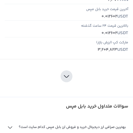
2,370
آخرین قیمت خرید بابل مپس
USDT
0.012602
بالاترین قیمت ۲۴ ساعت گذشته
USDT
0.012602
مارکت کپ (ارزش بازار)
USDT
3,204,823
سوالات متداول خرید بابل مپس
بهترین صرافی ارز دیجیتال خرید و فروش ارز بابل مپس کدام سایت است؟