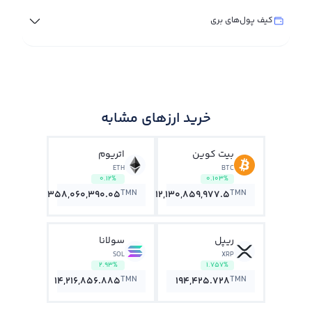
کیف پول‌های بری
خرید ارزهای مشابه
بیت کوین
اتریوم
ETH
BTC
0.12%
0.103%
TMN
TMN
358,060,390.05
12,130,859,977.5
ریپل
سولانا
SOL
XRP
2.93%
1.757%
TMN
TMN
14,216,856.885
194,425.728