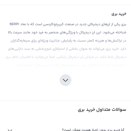
خرید بری
بری یکی از ارزهای دیجیتالی جدید در صنعت کریپتوکارنسی است که با نماد BERRY
شناخته می‌شود. این ارز دیجیتال با ویژگی‌های منحصر به فرد خود مانند سرعت بالا
در تراکنش‌ها و هزینه کمتر نسبت به رقبایش، جذابیت ویژه‌ای برای سرمایه‌گذاران
دارد. خرید بری می‌تواند به عنوان بخشی از استراتژی تنوع‌بخشی به سبد دارایی‌های
دیجیتال شما باشد. در صرافی ارز دیجیتال رابکس، شما می‌توانید با اطمینان خاطر بری
را خریداری کنید و به کارمزد پایین و قیمت‌های رقابتی این صرافی اعتماد کنید.
اما مانند هر سرمایه‌گذاری دیگری، خرید بری نیز نیازمند دقت و توجه به جزئیات است.
تحقیق و بررسی دقیق قبل از هرگونه سرمایه‌گذاری ارزشمند است، به ویژه در بازار
کریپتوکارنسی که نوسانات قیمتی بالایی دارد. در این زمینه، صرافی رابکس با ارائه
ابزارهای تحلیلی و اطلاعات به روز، به کاربران خود امکان می‌دهد تا با اطمینان خاطر به
سوالات متداول خرید بری
سرمایه‌گذاری در بری بپردازند. همچنین، لازم است توجه داشته باشید که گفته‌ها و
حدیث‌های مربوط به متمرکز شدن بری اغلب مورد بحث هستند و برخی مشکلات
قانونی در مورد این ارز وجود دارد.
آیا خرید بری بدون احراز هویت ممکن است؟