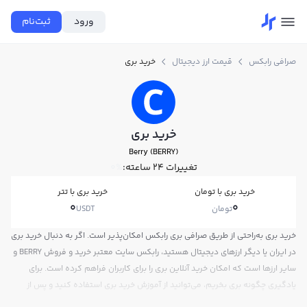
ورود
ثبت‌نام
صرافی رابکس
قیمت ارز دیجیتال
خرید بری
خرید بری
Berry (BERRY)
تغییرات ۲۴ ساعته:
0%
خرید بری با تومان
خرید بری با تتر
0
0
تومان
USDT
خرید بری به‌راحتی از طریق صرافی بری رابکس امکان‌پذیر است. اگر به دنبال خرید بری
در ایران یا دیگر ارزهای دیجیتال هستید، رابکس سایت معتبر خرید و فروش BERRY و
سایر ارزها است که امکان خرید آنلاین بری را برای کاربران فراهم کرده است. برای
یادگیری چگونه بری بخریم، می‌توانید از آموزش خرید بری استفاده کنید و پس از
ثبت‌نام و احراز هویت، به خرید و فروش بری BERRY بپردازید. در بازار رابکس، قیمت