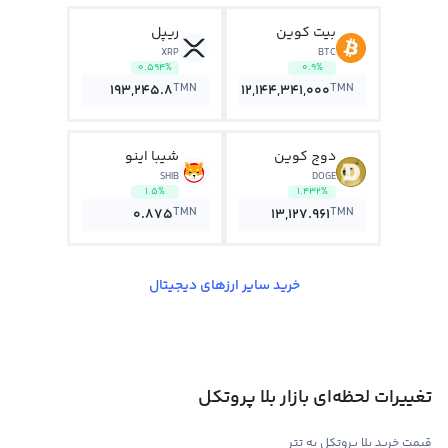
بیت کوین
ریپل
XRP
BTC
0.594%
0.9%
TMN
TMN
193,245.8
12,144,341,000
دوج کوین
شیبا اینو
SHIB
DOGE
1.5%
1.432%
TMN
TMN
0.875
13,127.961
خرید سایر ارزهای دیجیتال
تغییرات لحظه‌ای بازار بلا پروتکل
قیمت خرید بلا پروتکل به تتر