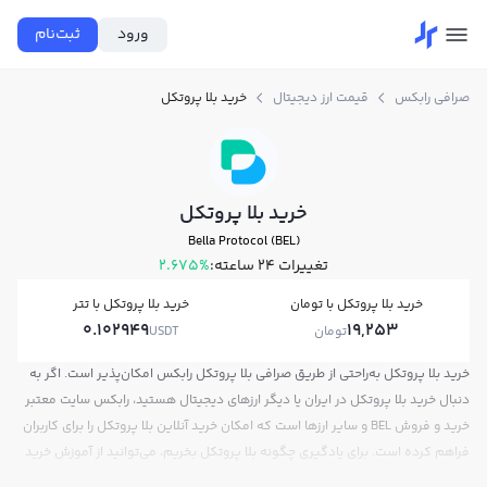
ورود
ثبت‌نام
صرافی رابکس
قیمت ارز دیجیتال
خرید بلا پروتکل
خرید بلا پروتکل
Bella Protocol (BEL)
تغییرات ۲۴ ساعته:
2.675%
خرید بلا پروتکل با تومان
خرید بلا پروتکل با تتر
0.102949
19,253
تومان
USDT
خرید بلا پروتکل به‌راحتی از طریق صرافی بلا پروتکل رابکس امکان‌پذیر است. اگر به
دنبال خرید بلا پروتکل در ایران یا دیگر ارزهای دیجیتال هستید، رابکس سایت معتبر
خرید و فروش BEL و سایر ارزها است که امکان خرید آنلاین بلا پروتکل را برای کاربران
فراهم کرده است. برای یادگیری چگونه بلا پروتکل بخریم، می‌توانید از آموزش خرید
بلا پروتکل استفاده کنید و پس از ثبت‌نام و احراز هویت، به خرید و فروش بلا پروتکل