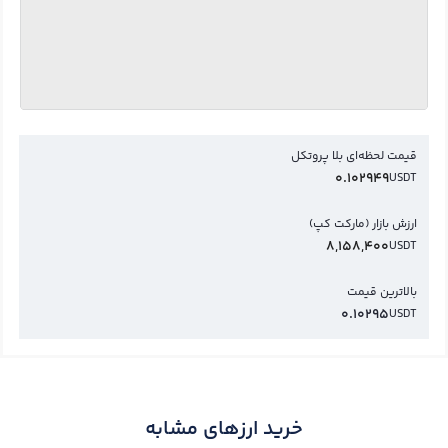
قیمت لحظه‌ای بلا پروتکل
0.102949
USDT
ارزش بازار (مارکت کپ)
8,158,400
USDT
بالاترین قیمت
0.10295
USDT
خرید ارزهای مشابه