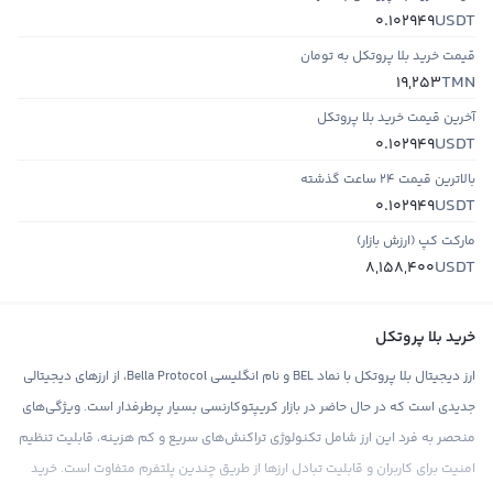
USDT
0.102949
قیمت خرید بلا پروتکل به تومان
TMN
19,253
آخرین قیمت خرید بلا پروتکل
USDT
0.102949
بالاترین قیمت ۲۴ ساعت گذشته
USDT
0.102949
مارکت کپ (ارزش بازار)
USDT
8,158,400
خرید بلا پروتکل
ارز دیجیتال بلا پروتکل با نماد BEL و نام انگلیسی Bella Protocol، از ارزهای دیجیتالی
جدیدی است که در حال حاضر در بازار کریپتوکارنسی بسیار پرطرفدار است. ویژگی‌های
منحصر به فرد این ارز شامل تکنولوژی تراکنش‌های سریع و کم هزینه، قابلیت تنظیم
امنیت برای کاربران و قابلیت تبادل ارزها از طریق چندین پلتفرم متفاوت است. خرید