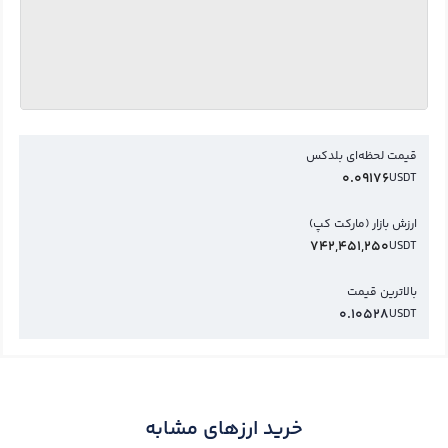
قیمت لحظه‌ای بلدکس
0.09176
USDT
ارزش بازار (مارکت کپ)
742,451,250
USDT
بالاترین قیمت
0.10528
USDT
خرید ارزهای مشابه