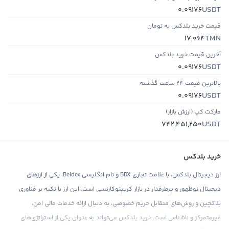
USDT
0.09176
قیمت خرید بلدکس به تومان
TMN
17,064
آخرین قیمت خرید بلدکس
USDT
0.09176
بالاترین قیمت ۲۴ ساعت گذشته
USDT
0.09176
مارکت کپ (ارزش بازار)
USDT
742,451,250
خرید بلدکس
ارز دیجیتال بلدکس، با علامت تجاری BDX و نام انگلیسی Beldex، یکی از ارزهای
دیجیتال نوظهور و پرطرفدار در بازار کریپتوکارنسی است. این ارز با تکیه بر فناوری
بلاکچین و روش‌های متقابل حریم خصوصی، به دنبال ارائه خدمات مالی امن،
غیرمتمرکز و ناشناس است. خرید بلدکس می‌تواند به عنوان یکی از استراتژی‌های