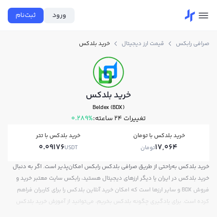
ورود
ثبت‌نام
صرافی رابکس
قیمت ارز دیجیتال
خرید بلدکس
خرید بلدکس
Beldex (BDX)
تغییرات ۲۴ ساعته:
0.289%
خرید بلدکس با تومان
خرید بلدکس با تتر
0.09176
17,064
تومان
USDT
خرید بلدکس به‌راحتی از طریق صرافی بلدکس رابکس امکان‌پذیر است. اگر به دنبال
خرید بلدکس در ایران یا دیگر ارزهای دیجیتال هستید، رابکس سایت معتبر خرید و
فروش BDX و سایر ارزها است که امکان خرید آنلاین بلدکس را برای کاربران فراهم
کرده است. برای یادگیری چگونه بلدکس بخریم، می‌توانید از آموزش خرید بلدکس
استفاده کنید و پس از ثبت‌نام و احراز هویت، به خرید و فروش بلدکس BDX بپردازید.