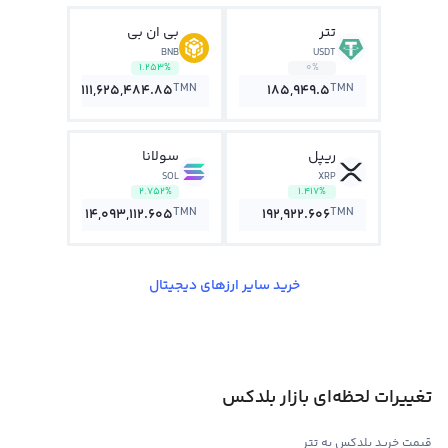
تتر
بی ان بی
BNB
USDT
1.253%
0%
TMN
TMN
111,625,484.85
185,949.5
ریپل
سولانا
SOL
XRP
2.752%
1.417%
TMN
TMN
14,093,112.605
192,922.606
خرید سایر ارزهای دیجیتال
تغییرات لحظه‌ای بازار بلدکس
قیمت خرید بلدکس به تتر