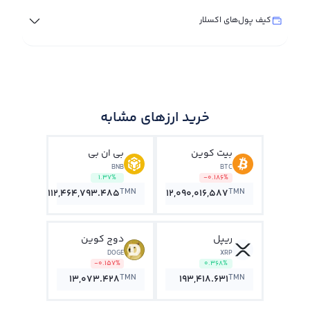
کیف پول‌های اکسلار
خرید ارزهای مشابه
بیت کوین
بی ان بی
BNB
BTC
1.37%
-0.186%
TMN
TMN
112,464,793.485
12,090,016,587
ریپل
دوج کوین
DOGE
XRP
-0.157%
0.368%
TMN
TMN
13,073.428
193,418.631