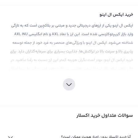
خرید ایکس ال اینو
ایکس ال اینو یکی از ارزهای دیجیتالی جدید و مبتنی بر بلاکچین است که به تازگی
وارد بازار کریپتوکارنسی شده است. این ارز با نماد AXL و نام انگلیسی AXL INU
شناخته می‌شود. ایکس ال اینو با ویژگی‌های منحصر به فرد خود از جمله توسعه
پذیری بالا و سرعت بالا در تراکنش‌ها، جذابیت بسیاری برای سرمایه‌گذاران دارد. برای
خرید ایکس ال اینو، بهتر است نگران هزینه کمتر این ارز نسبت به رقبا نباشید. در
حال حاضر، ایکس ال اینو با قیمت مناسبی در بازار موجود است و این به شما امکان
می‌دهد تا به عنوان یک سرمایه‌گذار هوشمند، این ارز را به سبد دارایی‌های خود
اضافه کنید.
صرافی رابکس از جمله صرافی‌هایی است که می‌توانید با اطمینان بالا از آنجا ایکس ال
اینو را خریداری کنید. با ارائه قیمت‌های رقابتی و کارمزد پایین، رابکس تجربه خریدی
سوالات متداول خرید اکسلار
راحت و ساده را برای کاربران خود فراهم می‌کند. علاوه بر این، رابکس ابزارهای تحلیلی
و اطلاعات بازار به روز را به شما ارائه می‌دهد تا بتوانید تصمیم‌گیری‌های بهتر در مورد
سرمایه‌گذاری در ایکس ال اینو داشته باشید. اما باید توجه داشت که همانند هر نوع
آیا خرید اکسلار بدون احراز هویت ممکن است؟