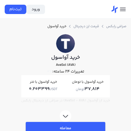
ورود
ثبت‌نام
صرافی رابکس
قیمت ارز دیجیتال
خرید آواسول
خرید آواسول
AvaSol (AVA)
تغییرات ۲۴ ساعته:
0%
خرید آواسول با تومان
خرید آواسول با تتر
0.203399
37,814
تومان
USDT
خرید ارز آواسول (AvaSol - AVA) در صرافی ارز دیجیتال رابکس
معامله