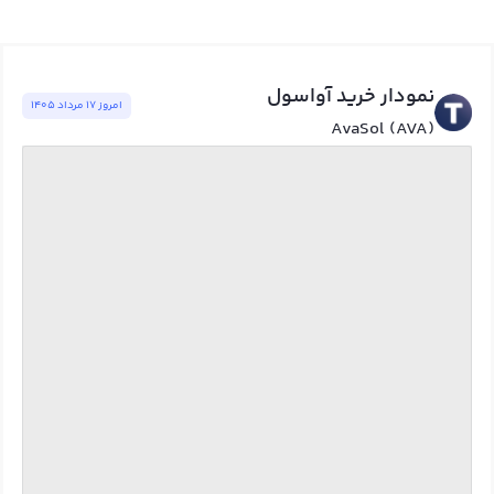
نمودار خرید آواسول
امروز ١٧ مرداد ١٤٠٥
AvaSol (AVA)