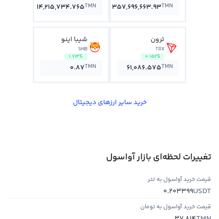
TMN
TMN
14,215,734.765
357,696,663.93
ترون
شیبا اینو
SHIB
TRX
1.714%
0.152%
TMN
TMN
0.87
61,086.575
خرید سایر ارزهای دیجیتال
تغییرات لحظه‌ای بازار آواسول
قیمت خرید آواسول به تتر
USDT
0.203399
قیمت خرید آواسول به تومان
TMN