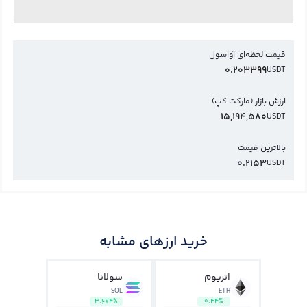
قیمت لحظه‌ای آواسول
0.203399
USDT
ارزش بازار (مارکت کپ)
15,194,580
USDT
بالاترین قیمت
0.2153
USDT
خرید ارزهای مشابه
اتریوم
سولانا
SOL
ETH
3.674%
0.44%