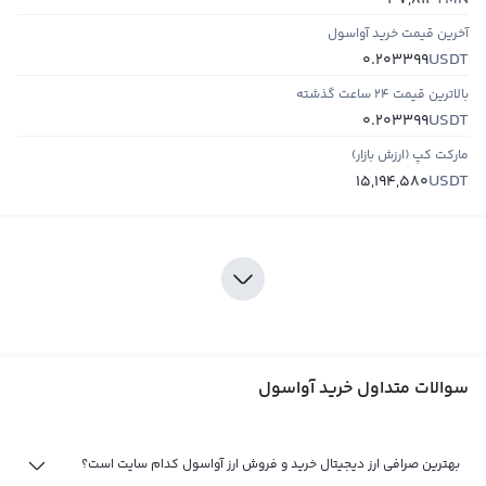
37,814
آخرین قیمت خرید آواسول
USDT
0.203399
بالاترین قیمت ۲۴ ساعت گذشته
USDT
0.203399
مارکت کپ (ارزش بازار)
USDT
15,194,580
سوالات متداول خرید آواسول
بهترین صرافی ارز دیجیتال خرید و فروش ارز آواسول کدام سایت است؟