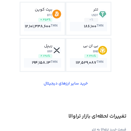
تتر
بیت کوین
BTC
USDT
0.454%
0%
TMN
TMN
12,101,338,600
186,100
بی ان بی
ریپل
XRP
BNB
2.798%
2.228%
TMN
TMN
194,158.13
112,529,087
خرید سایر ارزهای دیجیتال
تغییرات لحظه‌ای بازار تراوالا
قیمت خرید تراوالا به تتر