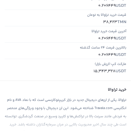
USDT
0.206449
قیمت خرید تراوالا به تومان
TMN
38,423
آخرین قیمت خرید تراوالا
USDT
0.206449
بالاترین قیمت ۲۴ ساعت گذشته
USDT
0.206449
مارکت کپ (ارزش بازار)
USDT
15,343,328
خرید تراوالا
تراوالا، یکی از ارزهای دیجیتال جدید در بازار کریپتوکارنسی است که با نماد AVA و نام
انگلیسی Travala.com شناخته می‌شود. این ارز دیجیتال با وجود ویژگی‌های منحصر
به فردش مانند سرعت بالا در تراکنش‌ها و کاربرد وسیع در صنعت گردشگری، توانسته
است طی چند سال اخیر محبوبیت بالایی در میان سرمایه‌گذاران داشته باشد. خرید