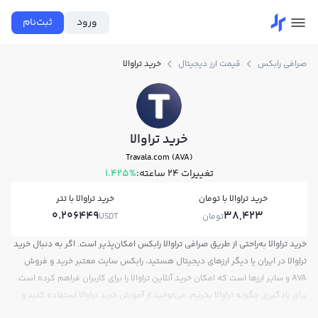
ورود
ثبت‌نام
صرافی رابکس
قیمت ارز دیجیتال
خرید تراوالا
خرید تراوالا
Travala.com (AVA)
تغییرات ۲۴ ساعته:
1.425%
خرید تراوالا با تومان
خرید تراوالا با تتر
0.206449
38,423
تومان
USDT
خرید تراوالا به‌راحتی از طریق صرافی تراوالا رابکس امکان‌پذیر است. اگر به دنبال خرید
تراوالا در ایران یا دیگر ارزهای دیجیتال هستید، رابکس سایت معتبر خرید و فروش
AVA و سایر ارزها است که امکان خرید آنلاین تراوالا را برای کاربران فراهم کرده است.
برای یادگیری چگونه تراوالا بخریم، می‌توانید از آموزش خرید تراوالا استفاده کنید و
پس از ثبت‌نام و احراز هویت، به خرید و فروش تراوالا AVA بپردازید. در بازار رابکس،