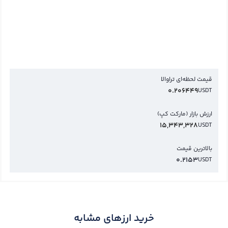
قیمت لحظه‌ای تراوالا
0.206449
USDT
ارزش بازار (مارکت کپ)
15,343,328
USDT
بالاترین قیمت
0.2153
USDT
خرید ارزهای مشابه