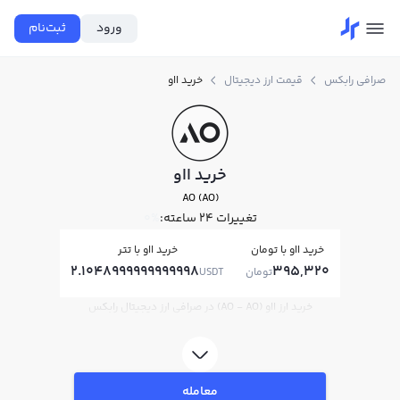
ورود
ثبت‌نام
صرافی رابکس
قیمت ارز دیجیتال
خرید ااو
خرید ااو
AO (AO)
تغییرات ۲۴ ساعته:
0%
خرید ااو با تومان
خرید ااو با تتر
2.1048999999999998
395,320
تومان
USDT
خرید ارز ااو (AO - AO) در صرافی ارز دیجیتال رابکس
معامله