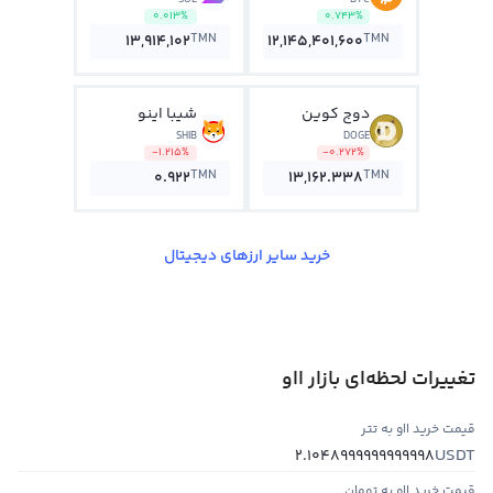
SOL
BTC
0.013%
0.743%
TMN
TMN
13,914,102
12,145,401,600
دوج کوین
شیبا اینو
SHIB
DOGE
-1.215%
-0.272%
TMN
TMN
0.922
13,162.338
خرید سایر ارزهای دیجیتال
تغییرات لحظه‌ای بازار ااو
قیمت خرید ااو به تتر
USDT
2.1048999999999998
قیمت خرید ااو به تومان