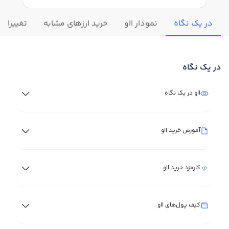
در یک نگاه
نمودار ااو
خرید ارزهای مشابه
تغییرات ل
در یک نگاه
ااو در یک نگاه
آموزش خرید ااو
کارمزد خرید ااو
کیف پول‌های ااو