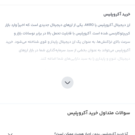
خرید آکروپلیس
ارز دیجیتال آکروپلیس یا AKRO، یکی از ارزهای دیجیتال جدیدی است که اخیراً وارد بازار
کریپتوکارنسی شده است. آکروپلیس با قابلیت تحمل بالا در برابر نوسانات بازار و
سرعت بالای تراکنش‌ها، به عنوان یک ارز دیجیتال پایدار و قوی شناخته می‌شود. خرید
آکروپلیس می‌تواند به عنوان بخشی از سبد سرمایه‌گذاری شما در بازار ارزهای
دیجیتال، تنوع و پایداری را به سبد دارایی‌های شما اضافه کند.
صرافی ارز دیجیتال رابکس، به عنوان یکی از معتبرترین و قوی‌ترین صرافی‌های
کریپتوکارنسی، به مشتریان خود امکان خرید آکروپلیس را با اطمینان کامل از
محصول می‌دهد. با قیمت‌های رقابتی و کارمزد پایین، رابکس به شما امکان می‌دهد
تا با صرفه‌جویی در هزینه‌های خود، تجربه خریدی مناسب و رضایت بخش را از خرید
آکروپلیس داشته باشید. همچنین، صرافی رابکس با ارائه ابزارهای تحلیلی و اطلاعات به
سوالات متداول خرید آکروپلیس
روز، به شما کمک می‌کند تا تصمیمات بهتری در خرید و فروش آکروپلیس داشته
باشید و از سودآوری بیشتری برای خود بهره‌مند شوید.
فروش آکروپلیس
آیا خرید آکروپلیس بدون احراز هویت ممکن است؟