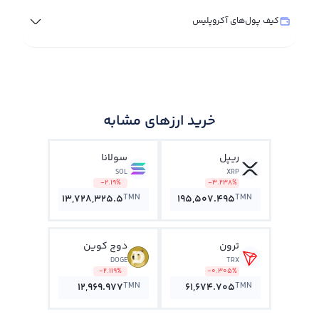
کیف پول‌های آکروپلیس
خرید ارزهای مشابه
ریپل
سولانا
SOL
XRP
-2.19%
-3.238%
TMN
TMN
13,728,325.5
195,507.495
ترون
دوج کوین
DOGE
TRX
-2.119%
-0.305%
TMN
TMN
12,969.977
61,674.705