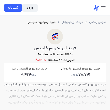
ورود
ثبت‌نام
صرافی رابکس
قیمت ارز دیجیتال
خرید ایرودروم فایننس
خرید ایرودروم فایننس
Aerodrome Finance (AERO)
تغییرات ۲۴ ساعته:
-2.841%
خرید ایرودروم فایننس با تومان
خرید ایرودروم فایننس با تتر
0.424
78,741
تومان
USDT
خرید ایرودروم فایننس به‌راحتی از طریق صرافی ایرودروم فایننس رابکس امکان‌پذیر
است. اگر به دنبال خرید ایرودروم فایننس در ایران یا دیگر ارزهای دیجیتال هستید،
رابکس سایت معتبر خرید و فروش AERO و سایر ارزها است که امکان خرید آنلاین
ایرودروم فایننس را برای کاربران فراهم کرده است. برای یادگیری چگونه ایرودروم
فایننس بخریم، می‌توانید از آموزش خرید ایرودروم فایننس استفاده کنید و پس از