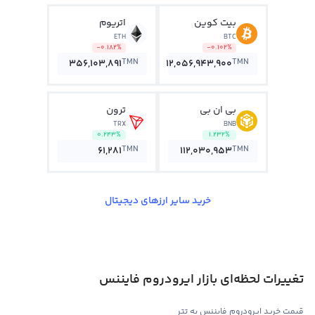
بیت کوین
اتریوم
ETH
BTC
-0.182%
-0.102%
TMN
TMN
356,103,891
12,056,943,900
بی ان بی
ترون
TRX
BNB
0.243%
1.232%
TMN
TMN
61,281
112,030,953
خرید سایر ارزهای دیجیتال
تغییرات لحظه‌ای بازار ایرودروم فایننس
قیمت خرید ایرودروم فایننس به تتر