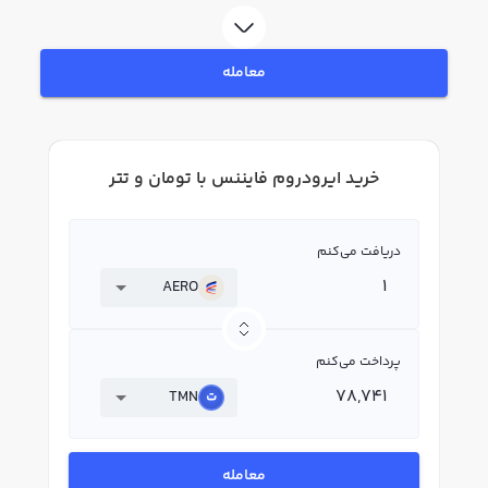
ثبت‌نام و احراز هویت، به خرید و فروش ایرودروم فایننس AERO بپردازید. در بازار
رابکس، قیمت لحظه‌ای، نمودار و امکانات فروش ایرودروم فایننس نیز در دسترس
شما قرار دارد تا بتوانید تصمیمات بهتری در معاملات خود بگیرید.
معامله
خرید ایرودروم فایننس با تومان و تتر
دریافت می‌کنم
AERO
پرداخت می‌کنم
TMN
معامله