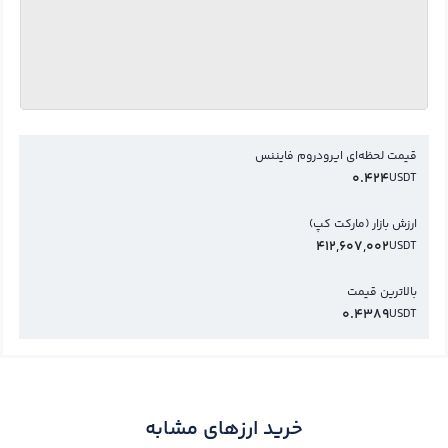
قیمت لحظه‌ای ایرودروم فایننس
0.424
USDT
ارزش بازار (مارکت کپ)
412,607,002
USDT
بالاترین قیمت
0.4389
USDT
خرید ارزهای مشابه