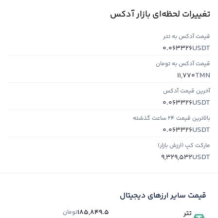
تغییرات لحظه‌ای بازار آدکس
قیمت آدکس به تتر
USDT
0.063326
قیمت آدکس به تومان
TMN
11,770
آخرین قیمت آدکس
USDT
0.063326
بالاترین قیمت ۲۴ ساعت گذشته
USDT
0.063326
مارکت کپ (ارزش بازار)
USDT
9,329,532
قیمت سایر ارزهای دیجیتال
185,849.5
تومان
تتر