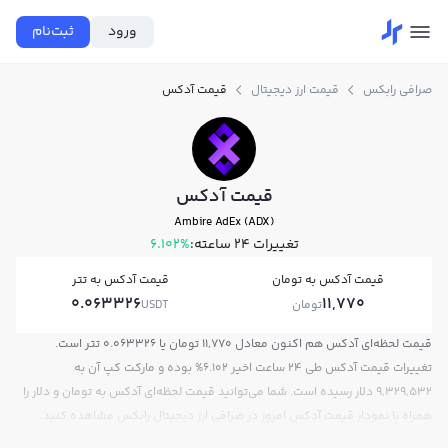
ورود
ثبت‌نام
صرافی رابکس
قیمت ارز دیجیتال
قیمت آدکس
قیمت آدکس
Ambire AdEx (ADX)
تغییرات ۲۴ ساعته:
6.102%
قیمت آدکس به تومان
قیمت آدکس به تتر
0.063326
11,770
تومان
USDT
قیمت لحظه‌ای آدکس هم اکنون معادل 11,770 تومان یا 0.063326 تتر است.
تغییرات قیمت آدکس طی 24 ساعت اخیر 6.102% بوده و مارکت کپ آن به
9,329,532 دلار رسیده است. شما می‌توانید قیمت لحظه‌ای آدکس به تومان و دلار را
همراه با نمودار قیمت آدکس امروز در صرافی ارز دیجیتال رابکس مشاهده کنید.