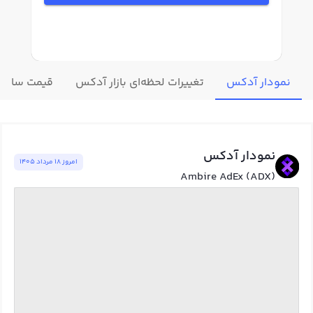
نمودار آدکس
تغییرات لحظه‌ای بازار آدکس
قیمت سایر ا
نمودار آدکس
امروز ١٨ مرداد ١٤٠٥
Ambire AdEx (ADX)