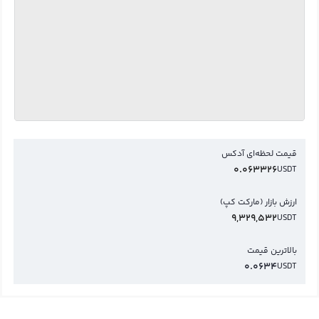
قیمت لحظه‌ای آدکس
0.063326
USDT
ارزش بازار (مارکت کپ)
9,329,532
USDT
بالاترین قیمت
0.0634
USDT