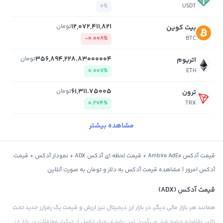
0%
USDT
12,072,411,821
تومان
بیت کوین
-0.008%
BTC
356,894,228.83000004
تومان
اتریوم
0.007%
ETH
61,311.75005
تومان
ترون
0.274%
TRX
مشاهده بیشتر
قیمت آدکس Ambire AdEx + قیمت لحظه ای آدکس ADX + نمودار آدکس + قیمت
آدکس امروز | مشاهده قیمت آدکس به دلار و تومان به صورت آنلاین
قیمت آدکس (ADX)
همانند هر بازار مالی دیگر، در بازار ارز دیجیتال نیز ارزش و قیمت یک رمزارز جدید تحت
تاثیر تقاضا و عرضه قرار می‌گیرد. این رشد و رونق حاصل از حرکت معاملات در بازار ارز