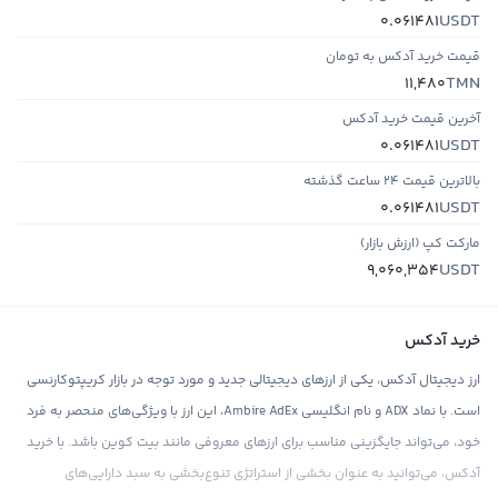
USDT
0.061481
قیمت خرید آدکس به تومان
TMN
11,480
آخرین قیمت خرید آدکس
USDT
0.061481
بالاترین قیمت ۲۴ ساعت گذشته
USDT
0.061481
مارکت کپ (ارزش بازار)
USDT
9,060,354
خرید آدکس
ارز دیجیتال آدکس، یکی از ارزهای دیجیتالی جدید و مورد توجه در بازار کریپتوکارنسی
است. با نماد ADX و نام انگلیسی Ambire AdEx، این ارز با ویژگی‌های منحصر به فرد
خود، می‌تواند جایگزینی مناسب برای ارزهای معروفی مانند بیت کوین باشد. با خرید
آدکس، می‌توانید به عنوان بخشی از استراتژی تنوع‌بخشی به سبد دارایی‌های