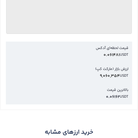
قیمت لحظه‌ای آدکس
0.061481
USDT
ارزش بازار (مارکت کپ)
9,060,354
USDT
بالاترین قیمت
0.06162
USDT
خرید ارزهای مشابه