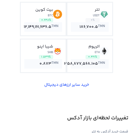
تتر
بیت کوین
BTC
USDT
0.248%
0%
TMN
TMN
12,149,161,636.5
186,700.5
اتریوم
شیبا اینو
SHIB
ETH
1.539%
0.421%
TMN
TMN
0.873
358,877,568.105
خرید سایر ارزهای دیجیتال
تغییرات لحظه‌ای بازار آدکس
قیمت خرید آدکس به تتر