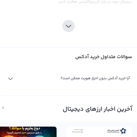
دیجیتال خود، در بازار کریپتوکارنسی فعالیت کنید.
صرافی ارز دیجیتال رابکس، به عنوان یکی از بهترین صرافی‌های موجود در بازار،
بهترین انتخاب برای خرید آدکس می‌باشد. با ارائه قیمت‌های رقابتی و کارمزد مناسب،
این صرافی اطمینان خاطر شما را در خرید آدکس به شما می‌دهد. همچنین، صرافی
رابکس با ارائه اطلاعات به روز و ابزارهای تحلیلی، در اختیار شما قرار می‌دهد تا بهترین
تصمیم را برای سرمایه‌گذاری در آدکس بگیرید. اما توجه داشته باشید که مانند تمام
سوالات متداول خرید آدکس
سرمایه‌گذاری‌های دیگر در بازار ارزهای دیجیتال، حرف و حدیث در مورد بازار آدکس
نیازمند تحقیقات کامل و توجه به جزئیات است. بنابراین، قبل از خرید آدکس، بهتر
است از وضعیت بازار و نوسانات قیمتی آگاهی داشته باشید.
آیا خرید آدکس بدون احراز هویت ممکن است؟
فروش آدکس
تا زمانی که شما مالک یکی از ارزهای دیجیتال با نام آدکس و نماد ADX باشید، سود یا
ضرر شما از آن تنها یک سود و ضرر فرضی خواهد بود. برای به دست آوردن سود یا
آخرین اخبار ارزهای دیجیتال
زیان واقعی، شما باید این ارز دیجیتال را به فروش برسانید. اگر بررسی ها و تحلیل
های شما نشان دهد که بهترین زمان برای فروش آدکس فرا رسیده است، می توانید
با مراجعه به صرافی ارز دیجیتال رابکس، بهترین قیمت بازار را برای فروش آدکس