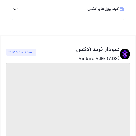
کیف پول‌های آدکس
نمودار خرید آدکس
امروز ١٧ مرداد ١٤٠٥
Ambire AdEx (ADX)