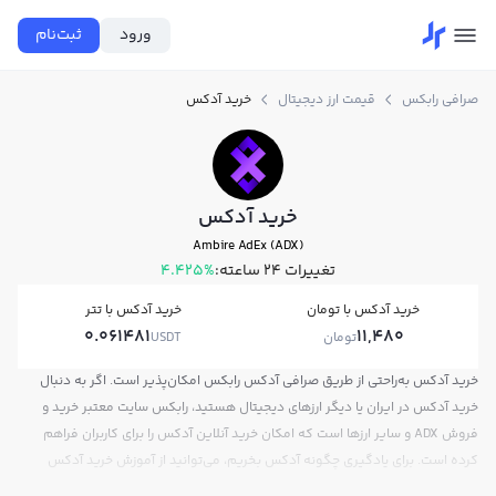
ورود
ثبت‌نام
صرافی رابکس
قیمت ارز دیجیتال
خرید آدکس
خرید آدکس
Ambire AdEx (ADX)
تغییرات ۲۴ ساعته:
4.425%
خرید آدکس با تومان
خرید آدکس با تتر
0.061481
11,480
تومان
USDT
خرید آدکس به‌راحتی از طریق صرافی آدکس رابکس امکان‌پذیر است. اگر به دنبال
خرید آدکس در ایران یا دیگر ارزهای دیجیتال هستید، رابکس سایت معتبر خرید و
فروش ADX و سایر ارزها است که امکان خرید آنلاین آدکس را برای کاربران فراهم
کرده است. برای یادگیری چگونه آدکس بخریم، می‌توانید از آموزش خرید آدکس
استفاده کنید و پس از ثبت‌نام و احراز هویت، به خرید و فروش آدکس ADX بپردازید.