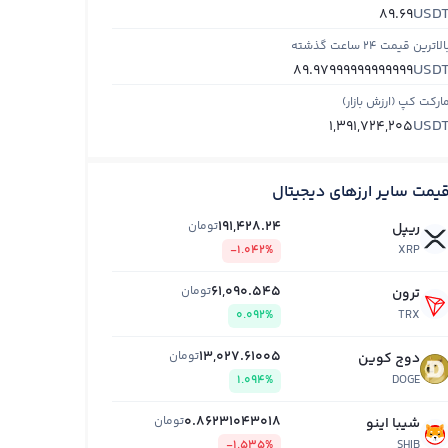
USD
89.69
الاترین قیمت ۲۴ ساعت گذشته
USD
89.97999999999999
ارکت کپ (ارزش بازار)
USD
1,391,724,205
یمت سایر ارزهای دیجیتال
191,428.24
تومان
ریپل
-1.042%
XRP
61,090.545
تومان
ترون
0.092%
TRX
13,027.61005
تومان
دوج کوین
1.094%
DOGE
0.86231043018
تومان
شیبا اینو
-1.535%
SHIB