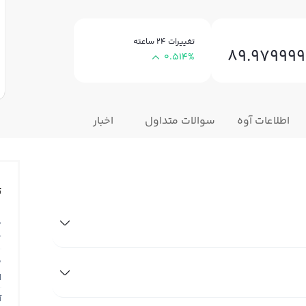
تغییرات ۲۴ ساعته
89.979999
0.514%
اطلاعات آوه
سوالات متداول
اخبار
ت
ق
T
ق
N
آ