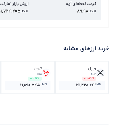
قیمت لحظه‌ای آوه
ارزش بازار (مارکت
91,724,205
89.98
USDT
USDT
خرید ارزهای مشابه
ریپل
ترون
TRX
XRP
0.092%
-1.042%
TMN
TMN
61,090.545
191,428.24