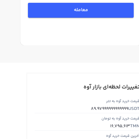
معامله
غییرات لحظه‌ای بازار آوه
یمت خرید آوه به تتر
USD
89.97999999999999
یمت خرید آوه به تومان
TM
16,795,613
خرین قیمت خرید آوه