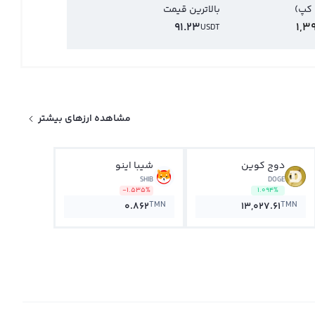
 کپ)
بالاترین قیمت
91.23
1,3
USDT
مشاهده ارزهای بیشتر
دوج کوین
شیبا اینو
SHIB
DOGE
-1.535%
1.094%
TMN
TMN
0.862
13,027.61