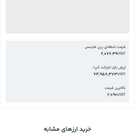
قیمت لحظه‌ای یرن فایننس
2,076.49
USDT
ارزش بازار (مارکت کپ)
74,958,373
USDT
بالاترین قیمت
2,090
USDT
خرید ارزهای مشابه