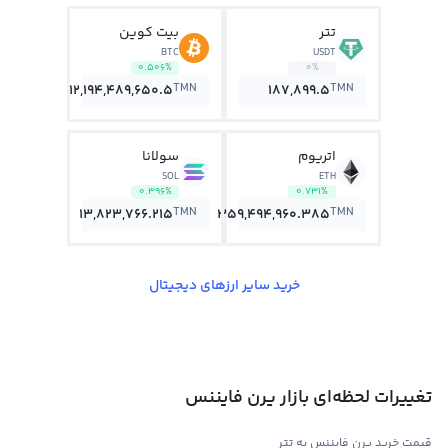
تتر
بیت کوین
BTC
USDT
0.506%
0%
TMN
TMN
12,194,489,650.5
187,899.5
اتریوم
سولانا
SOL
ETH
0.396%
0.731%
TMN
TMN
13,823,766.215
359,494,960.385
خرید سایر ارزهای دیجیتال
تغییرات لحظه‌ای بازار یرن فایننس
قیمت خرید یرن فایننس به تتر