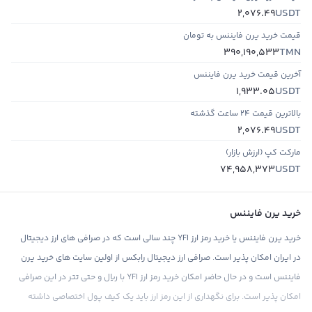
USDT
2,076.49
قیمت خرید یرن فایننس به تومان
TMN
390,190,533
آخرین قیمت خرید یرن فایننس
USDT
1,933.05
بالاترین قیمت ۲۴ ساعت گذشته
USDT
2,076.49
مارکت کپ (ارزش بازار)
USDT
74,958,373
خرید یرن فایننس
خرید یرن فایننس یا خرید رمز ارز YFI چند سالی است که در صرافی های ارز دیجیتال
در ایران امکان پذیر است. صرافی ارز دیجیتال رابکس از اولین سایت های خرید یرن
فایننس است و در حال حاضر امکان خرید رمز ارز YFI با ریال و حتی تتر در این صرافی
امکان پذیر است. برای نگهداری از این رمز ارز باید یک کیف پول اختصاصی داشته