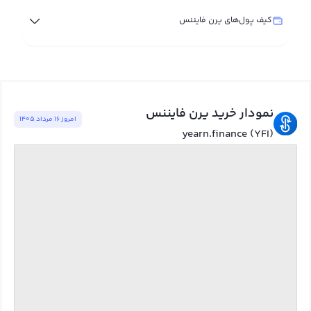
کیف پول‌های یرن فایننس
نمودار خرید یرن فایننس
امروز ١٦ مرداد ١٤٠٥
yearn.finance (YFI)