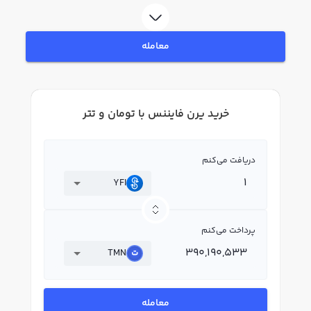
فروش یرن فایننس YFI بپردازید. در بازار رابکس، قیمت لحظه‌ای، نمودار و امکانات
فروش یرن فایننس نیز در دسترس شما قرار دارد تا بتوانید تصمیمات بهتری در
معاملات خود بگیرید.
معامله
خرید یرن فایننس با تومان و تتر
دریافت می‌کنم
YFI
پرداخت می‌کنم
TMN
معامله