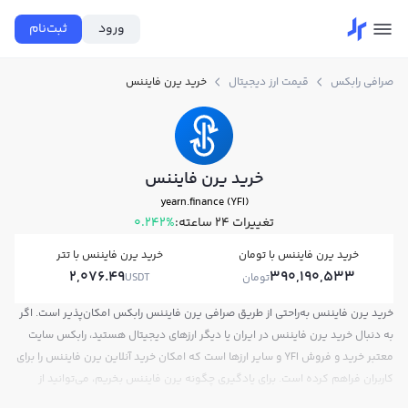
ورود
ثبت‌نام
صرافی رابکس
قیمت ارز دیجیتال
خرید یرن فایننس
خرید یرن فایننس
yearn.finance (YFI)
تغییرات ۲۴ ساعته:
0.242%
خرید یرن فایننس با تومان
خرید یرن فایننس با تتر
2,076.49
390,190,533
تومان
USDT
خرید یرن فایننس به‌راحتی از طریق صرافی یرن فایننس رابکس امکان‌پذیر است. اگر
به دنبال خرید یرن فایننس در ایران یا دیگر ارزهای دیجیتال هستید، رابکس سایت
معتبر خرید و فروش YFI و سایر ارزها است که امکان خرید آنلاین یرن فایننس را برای
کاربران فراهم کرده است. برای یادگیری چگونه یرن فایننس بخریم، می‌توانید از
آموزش خرید یرن فایننس استفاده کنید و پس از ثبت‌نام و احراز هویت، به خرید و