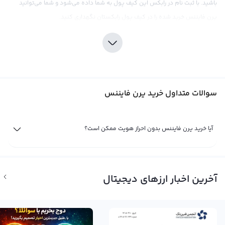
باشید. با ثبت نام در رابکس این کیف پول به شما داده می‌شود و شما می‌توانید
یرن فایننس خرید شده را در کیف پول رابکستان نگهداری کنید.
خرید رمز ارز YFI
سوالات متداول خرید یرن فایننس
خرید رمز ارز YFI در رابکس در سه گام انجام خواهد شد. (۱) ثبت نام و احراز هویت که
به صورت آنلاین و به سرعت انجام می‌شود. (۲) شارژ کیف پول تومانی یا تتری. در این
آیا خرید یرن فایننس بدون احراز هویت ممکن است؟
مرحله باید تومان یا تتر خود را به کیف پولتان در رابکس منتقل کنید. (۳) در نهایت
در مبدل به خرید رمز ارز *** بپرداید. کافی است در مبدل در تب خرید، رمز ارز *** را
انتخاب کرده، مقدار مورد نظرتان را وارد کنید و در نهایت خرید یرن فاینن را تایید
کنید.
آخرین اخبار ارزهای دیجیتال
خرید یرن فایننس در ایران با ریال
خرید یرن فایننس در ایران می‌تواند در سایت های ارز دیجیتال انجام شود. پلتفرم
معاملاتی رابکس نیز یکی از قدیمی ترین سایت های خرید و فروش ارز دیجیتال ایرانی