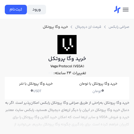
ورود
ثبت‌نام
صرافی رابکس
قیمت ارز دیجیتال
خرید وگا پروتکل
خرید وگا پروتکل
Vega Protocol (VEGA)
تغییرات ۲۴ ساعته:
0%
خرید وگا پروتکل با تومان
خرید وگا پروتکل با تتر
0
0
تومان
USDT
خرید وگا پروتکل به‌راحتی از طریق صرافی وگا پروتکل رابکس امکان‌پذیر است. اگر به
دنبال خرید وگا پروتکل در ایران یا دیگر ارزهای دیجیتال هستید، رابکس سایت معتبر
خرید و فروش VEGA و سایر ارزها است که امکان خرید آنلاین وگا پروتکل را برای
کاربران فراهم کرده است. برای یادگیری چگونه وگا پروتکل بخریم، می‌توانید از
آموزش خرید وگا پروتکل استفاده کنید و پس از ثبت‌نام و احراز هویت، به خرید و