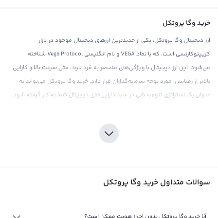
خرید وگا پروتکل
ارز دیجیتال وگا پروتکل، یکی از جدیدترین ارزهای دیجیتال موجود در بازار
کریپتوکارنسی است، که با نماد VEGA و نام انگلیسی Vega Protocol شناخته
می‌شود. این ارز دیجیتال با ویژگی‌های منحصر به فرد خود، مثل سرعت بالا و کارایی
بالاتر از رقبایش، مورد توجه سرمایه‌گذاران قرار دارد. خرید وگا پروتکل می‌تواند به
عنوان یک استراتژی تنوع‌بخشی در سبد دارایی‌های دیجیتال شما به کار گرفته شود.
برای خرید وگا پروتکل با اطمینان، می‌توانید به صرافی ارز دیجیتال رابکس مراجعه
کنید. این صرافی با ارائه قیمت‌های رقابتی و کارمزد مناسب، تجربه خریدی ارام و
مطمئن را برای کاربران خود فراهم می‌کند. همچنین، صرافی رابکس با ارائه ابزارهای
تحلیلی و اطلاعات روزانه از بازار کریپتوکارنسی، به کاربران خود کمک می‌کند تا با درک
عمیقی از بازار، بهترین تصمیم‌های سرمایه‌گذاری را برای خرید وگا پروتکل بگیرند. در
سوالات متداول خرید وگا پروتکل
نظر داشته باشید که برخی از مشکلات قانونی این ارز دیجیتال با نهادهای
قانون‌گذاری آمریکا وجود دارد، اما با توجه به پیشرفت‌های وگا پروتکل در راه حل این
مشکلات، این ارز به زودی می‌تواند یکی از محبوب‌ترین ارزهای دیجیتال در بازار
آیا خرید وگا پروتکل بدون احراز هویت ممکن است؟