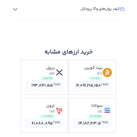
کیف پول‌های وگا پروتکل
خرید ارزهای مشابه
بیت کوین
ریپل
XRP
BTC
1.509%
0.08%
TMN
TMN
193,841.55
12,091,215,150
سولانا
ترون
TRX
SOL
0.366%
3.205%
TMN
TMN
61,088.895
14,182,213.5