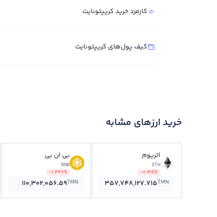
کارمزد خرید کریپتونایت
کیف پول‌های کریپتونایت
خرید ارزهای مشابه
اتریوم
بی ان بی
BNB
ETH
-1.347%
-0.416%
TMN
TMN
110,302,056.59
357,748,127.715