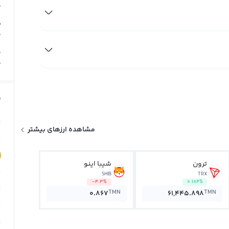
0
ب
0
م
0
ق
مشاهده ارزهای بیشتر
ترون
شیبا اینو
SHIB
TRX
-4.3%
0.184%
TMN
TMN
0.867
61,445.898