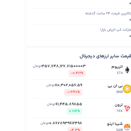
الاترین قیمت ۲۴ ساعت گذشته
ارکت کپ (ارزش بازار)
یمت سایر ارزهای دیجیتال
357,748,127.71500003
تومان
اتریوم
-0.416%
ETH
110,302,056.59
تومان
بی ان بی
-1.347%
BNB
61,445.89855
تومان
ترون
0.184%
TRX
0.8678939612498
تومان
شیبا اینو
-4.3%
SHIB