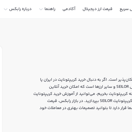
ل سریع
قیمت ارز دیجیتال
آکادمی
راهنما
درباره رابکس
ن‌پذیر است. اگر به دنبال خرید کریپتونایت در ایران یا
دیگر ارزهای دیجیتال هستید، رابکس سایت معتبر خرید و فروش SEILOR و سایر ارزها است که امکان خرید آنلاین
ه کریپتونایت بخریم، می‌توانید از آموزش خرید کریپتونایت
استفاده کنید و پس از ثبت‌نام و احراز هویت، به خرید و فروش کریپتونایت SEILOR بپردازید. در بازار رابکس، قیمت
 قرار دارد تا بتوانید تصمیمات بهتری در معاملات خود