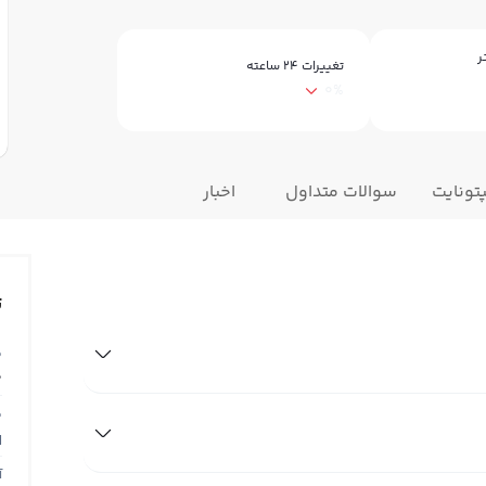
ر
تغییرات ۲۴ ساعته
0%
پتونایت
سوالات متداول
اخبار
ت
ق
0
ق
N
آ