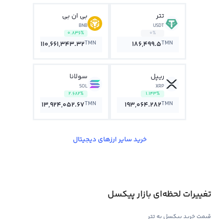
تتر
بی ان بی
BNB
USDT
0.836%
0%
TMN
TMN
110,661,343.32
186,499.5
ریپل
سولانا
SOL
XRP
2.682%
1.143%
TMN
TMN
13,924,052.67
193,064.282
خرید سایر ارزهای دیجیتال
تغییرات لحظه‌ای بازار پیکسل
قیمت خرید پیکسل به تتر