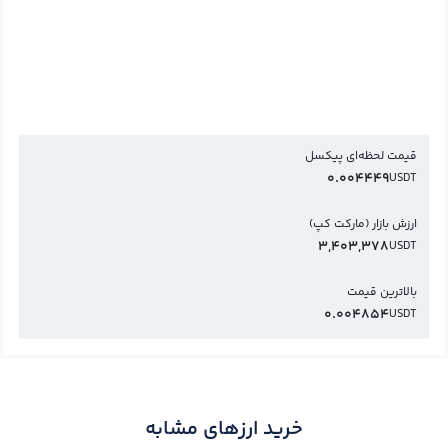
قیمت لحظه‌ای پیکسل
0.004449
USDT
ارزش بازار (مارکت کپ)
3,403,378
USDT
بالاترین قیمت
0.004854
USDT
خرید ارزهای مشابه