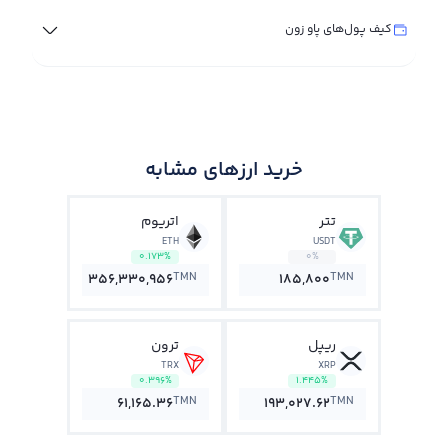
کیف پول‌های پاو زون
خرید ارزهای مشابه
تتر
اتریوم
ETH
USDT
0.173%
0%
TMN
TMN
356,330,956
185,800
ریپل
ترون
TRX
XRP
0.396%
1.445%
TMN
TMN
61,165.36
193,027.62