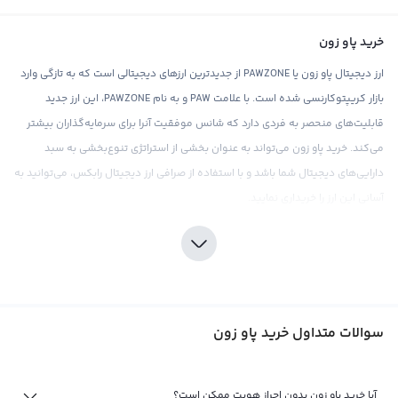
خرید پاو زون
ارز دیجیتال پاو زون یا PAWZONE از جدیدترین ارزهای دیجیتالی است که به تازگی وارد
بازار کریپتوکارنسی شده است. با علامت PAW و به نام PAWZONE، این ارز جدید
قابلیت‌های منحصر به فردی دارد که شانس موفقیت آنرا برای سرمایه‌گذاران بیشتر
می‌کند. خرید پاو زون می‌تواند به عنوان بخشی از استراتژی تنوع‌بخشی به سبد
دارایی‌های دیجیتال شما باشد و با استفاده از صرافی ارز دیجیتال رابکس، می‌توانید به
آسانی این ارز را خریداری نمایید.
سرمایه‌گذاران حرفه‌ای معتقدند که پاو زون ظرفیت بالایی برای رشد دارد و می‌تواند به
عنوان یک سرمایه‌گذاری جذاب در بازار کریپتوکارنسی شناخته شود. با این حال،
همانند هر سرمایه‌گذاری دیگر در بازار ارزهای دیجیتال، بهتر است قبل از خرید پاو زون،
تحقیقات خود را دقیق و جامع انجام دهید. در این راستا، صرافی رابکس با ارائه
سوالات متداول خرید پاو زون
ابزارهای تحلیلی موثق و اطلاعات بازار به روز، به کاربران خود کمک می‌کند تا
تصمیم‌گیری‌های درست و صحیحی در مورد خرید این ارز داشته باشند. همچنین، باید
توجه داشت که ممکن است در آینده مشکلات قانونی مانند ریپل برای پاو زون نیز
آیا خرید پاو زون بدون احراز هویت ممکن است؟