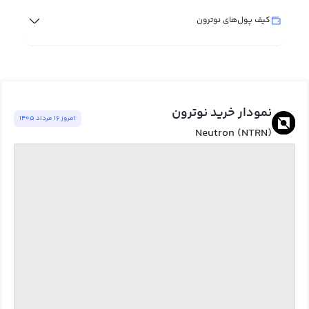
کیف پول‌های نوترون
نمودار خرید نوترون
امروز ١٦ مرداد ١٤٠٥
Neutron (NTRN)