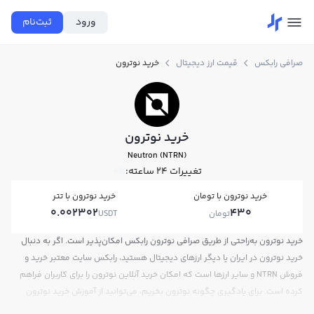
ورود
ثبت‌نام
صرافی رابکس
قیمت ارز دیجیتال
خرید نوترون
خرید نوترون
Neutron (NTRN)
تغییرات ۲۴ ساعته:
0%
خرید نوترون با تومان
خرید نوترون با تتر
0.002302
430
تومان
USDT
خرید نوترون به‌راحتی از طریق صرافی نوترون رابکس امکان‌پذیر است. اگر به دنبال
خرید نوترون در ایران یا دیگر ارزهای دیجیتال هستید، رابکس سایت معتبر خرید و
فروش NTRN و سایر ارزها است که امکان خرید آنلاین نوترون را برای کاربران فراهم
کرده است. برای یادگیری چگونه نوترون بخریم، می‌توانید از آموزش خرید نوترون
استفاده کنید و پس از ثبت‌نام و احراز هویت، به خرید و فروش نوترون NTRN