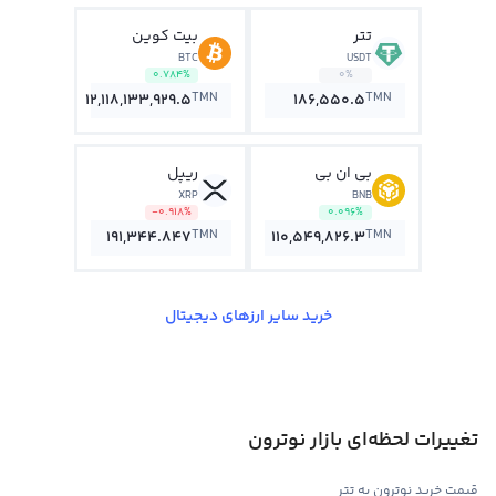
تتر
بیت کوین
BTC
USDT
0.784%
0%
TMN
TMN
12,118,133,929.5
186,550.5
بی ان بی
ریپل
XRP
BNB
-0.918%
0.096%
TMN
TMN
191,344.847
110,549,826.3
خرید سایر ارزهای دیجیتال
تغییرات لحظه‌ای بازار نوترون
قیمت خرید نوترون به تتر