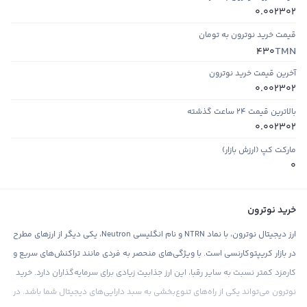
0.002302
قیمت خرید نوترون به تومان
TMN
430
آخرین قیمت خرید نوترون
0.002302
بالاترین قیمت ۲۴ ساعت گذشته
0.002302
مارکت کپ (ارزش بازار)
0
خرید نوترون
ارز دیجیتال نوترون، با نماد NTRN و نام انگلیسی Neutron، یکی دیگر از ارزهای مطرح
در بازار کریپتوکارنسی است. با ویژگی‌های منحصر به فردی مانند تراکنش‌های سریع و
کارمزد کمتر نسبت به سایر رقبا، این ارز جذابیت زیادی برای سرمایه‌گذاران دارد. خرید
نوترون می‌تواند یکی از راه‌های تنوع‌بخشی به سبد دارایی‌های دیجیتال شما باشد. در