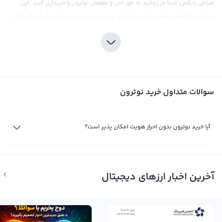
صرافی رابکس، شما می‌توانید به طور امن و مطمئن نوترون را خریداری کنید. این
صرافی با ارائه قیمت‌های رقابتی و کارمزد مناسب، تجربه خریدی عالی را برای کاربرانش
فراهم می‌کند.
برای سرمایه‌گذاری در نوترون، همانند هر نوع سرمایه‌گذاری دیگری در بازار ارزهای
دیجیتال، نیازمند مطالعه و تحقیقات و توجه به جزئیات بازار است. با توجه به نوسانات
قیمتی فراوان در بازار کریپتوکارنسی، اطلاعات و تحلیل دقیق از بازار قبل از خرید
سوالات متداول خرید نوترون
نوترون بسیار مهم است. در این مورد، صرافی رابکس ابزارهای تحلیلی و اطلاعات مفید
برای تحقیقات خرید را در اختیار کاربران قرار می‌دهد. همچنین، باید به این نکته توجه
کرد که در حال حاضر مشکلات قانونی مربوط به نوترون در مقابل نهادهای
آیا خرید نوترون بدون احراز هویت امکان پذیر است؟
قانون‌گذاری آمریکا وجود ندارد.
فروش نوترون
تا زمانی که شما مالک یک ارز دیجیتال مثل نوترون باشید، سود و ضرر شما از آن تنها
آخرین اخبار ارزهای دیجیتال
یک سود و ضرر فرضی است. اما تنها زمانی که به فروش نوترون بپردازید، سود یا زیان
شما نهایی خواهد شد. برای فروش نوترون، می‌توانید با مراجعه به پلتفرم صرافی ارز
دیجیتال رایج رابکس و با استفاده از نمودارهای قیمت و اخبار و حواشی فاندامنتال،