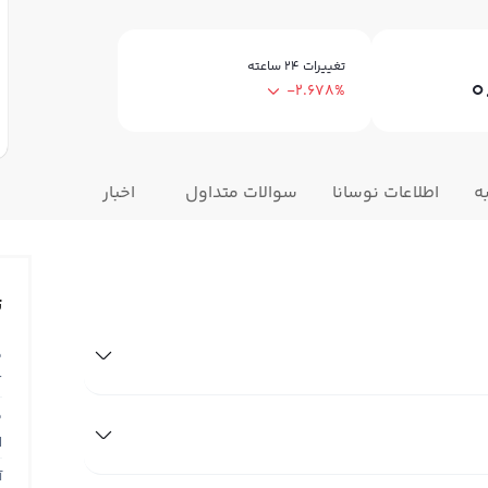
تغییرات ۲۴ ساعته
0
-2.678%
ه
اطلاعات نوسانا
سوالات متداول
اخبار
ت
ق
T
ق
N
آ