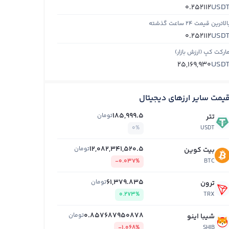
USD
0.252112
الاترین قیمت ۲۴ ساعت گذشته
USD
0.252112
ارکت کپ (ارزش بازار)
USD
25,169,930
یمت سایر ارزهای دیجیتال
185,999.5
تومان
تتر
0%
USDT
12,082,341,520.5
تومان
بیت کوین
-0.037%
BTC
61,379.835
تومان
ترون
0.273%
TRX
0.857687950878
تومان
شیبا اینو
-1.068%
SHIB