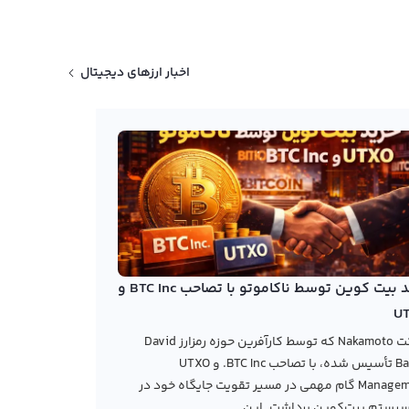
اخبار ارزهای دیجیتال
خرید بیت کوین توسط ناکاموتو با تصاحب BTC Inc و
U
شرکت Nakamoto که توسط کارآفرین حوزه رمزارز David
Bailey تأسیس شده، با تصاحب BTC Inc. و UTXO
Management گام مهمی در مسیر تقویت جایگاه خود در
یستم بیت‌کوین برداشت. این...