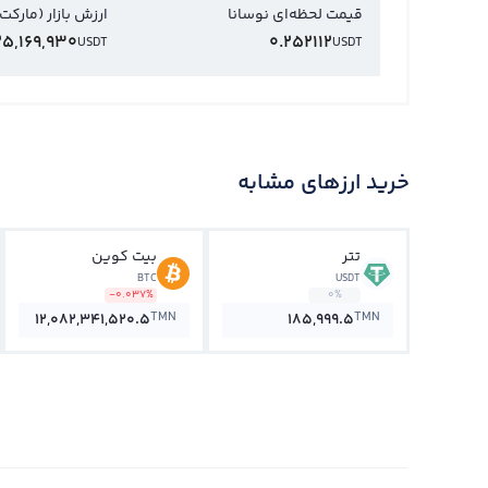
قیمت لحظه‌ای نوسانا
ارزش بازار (مارکت
25,169,930
0.252112
USDT
USDT
خرید ارزهای مشابه
تتر
بیت کوین
BTC
USDT
-0.037%
0%
TMN
TMN
12,082,341,520.5
185,999.5