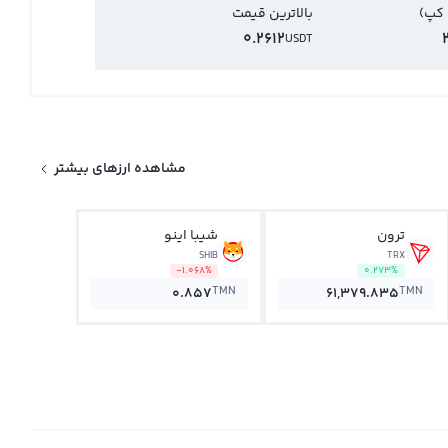
 کپ)
بالاترین قیمت
0.2612
USDT
مشاهده ارزهای بیشتر
ترون
شیبا اینو
SHIB
TRX
-1.068%
0.273%
TMN
TMN
0.857
61,379.835