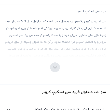
خرید سی اسکیپ کرونز
سی اسپیس کرونز یک رمز ارز دیجیتال جدید است که در اوایل سال ۲۰۲۱ به بازار عرضه
شده است. این ارز به کوکنز اسپیس معروف بودگی ندارد، اما با نوآوری های خود در
زمینه بازی های فضایی، جریان خود را به سمت رشد و توسعه می برد. سی اسکیپ
کرونز یا به اختصار "سی واش" (CWS)، علاوه بر آن که به عنوان وسیله ای برای خرید و
فروش در بازار ارزهای دیجیتال عمل می کند، برای طراحی و ساخت بازی های فضایی،
یک جایزه انگیزه بسیار مناسب است. برخی از ویژگی های سی اسکیپ کرونز شامل
سادگی در استفاده، سرعت تراکنش و کارمزد کمتر نسبت به سایر ارزهای دیجیتال
مانند بیت کوین است.
برای خرید سی اسکیپ کرونز، می توانید از صرافی رابکس استفاده کنید که امکان
خرید و فروش این ارز را با کیفیت و قیمت مناسب به شما می دهد. با توجه به
سوالات متداول خرید سی اسکیپ کرونز
امکاناتی که سی اسکیپ کرونز در آینده برای بازی های فضایی فراهم می کند،
سرمایه گذاری در این رمز ارز می تواند سودمند و قابل توجه باشد. اما همانند بقیه
ارزهای دیجیتال، مانور در بازار کریپتوکارنسی به دقت و تحقیقات کامل نیاز دارد تا به
آیا خرید سی اسکیپ کرونز بدون احراز هویت ممکن است؟