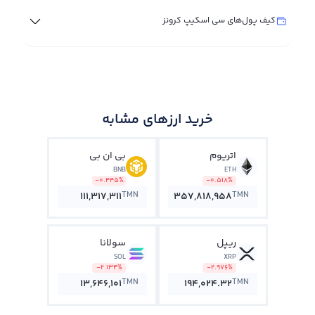
کیف پول‌های سی اسکیپ کرونز
خرید ارزهای مشابه
اتریوم
بی ان بی
BNB
ETH
-0.445%
-0.518%
TMN
TMN
111,317,311
357,818,958
ریپل
سولانا
SOL
XRP
-2.134%
-2.976%
TMN
TMN
13,646,101
194,024.32