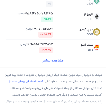
0%
USDT
358,475,079.345
تومان
اتریوم
1.905%
ETH
13,117.154886
تومان
دوج کوین
-0.548%
DOGE
0.909522727867
تومان
شیبا اینو
-2.678%
SHIB
مشاهده بیشتر
قیمت ارز دیجیتال بیت کوین مشابه دیگر ارزهای دیجیتال معروف از جمله بیت‌کوین
و اتریوم، پیوسته در حال تغییر است. به طور کلی،
قیمت لحظه ای ارزهای دیجیتال
تحت تاثیر عوامل مختلفی از جمله تحولات فنی بازار کریپتو، سیاست‌های مختلف
آمریکا نسبت به این صنعت و دیگر اخبار اقتصاد جهانی، نوسان خواهد داشت.
پلتفرم‌های مختلفی برای پیگیری قیمت ارز دیجیتال بیت کوین وجود دارد؛ در صرافی