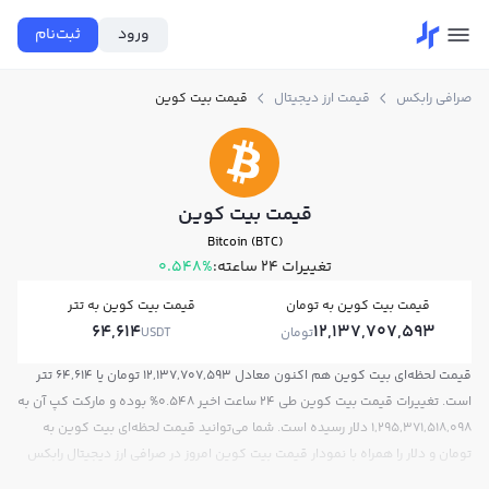
ورود
ثبت‌نام
صرافی رابکس
قیمت ارز دیجیتال
قیمت بیت کوین
قیمت بیت کوین
Bitcoin (BTC)
تغییرات ۲۴ ساعته:
0.548%
قیمت بیت کوین به تومان
قیمت بیت کوین به تتر
64,614
12,137,707,593
تومان
USDT
قیمت لحظه‌ای بیت کوین هم اکنون معادل 12,137,707,593 تومان یا 64,614 تتر
است. تغییرات قیمت بیت کوین طی 24 ساعت اخیر 0.548% بوده و مارکت کپ آن به
1,295,371,518,098 دلار رسیده است. شما می‌توانید قیمت لحظه‌ای بیت کوین به
تومان و دلار را همراه با نمودار قیمت بیت کوین امروز در صرافی ارز دیجیتال رابکس
مشاهده کنید.