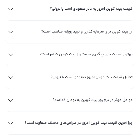
تا قبل از روند صعودی بازار ارزهای دیجیتال در اواخر 2023 تا 2025، بالاترین قیمت ۱
قیمت بیت کوین امروز به دلار صعودی است یا نزولی؟
بیت کوین به تومان (هر واحد بیت کوین) در نوامبر ۲۰۲۱ شکل گرفته بود؛ در آن
زمان قیمت آنی بیت کوین تا سطح بالای ۶۹ هزار دلار رشد کرد و بالاترین قیمت بیت
کوین را که به ATH بیت کوین مشهور است، رقم زد. پس از تاریخ یاد شده، نمودار
ارز بیت کوین برای سرمایه‌گذاری و ترید روزانه مناسب است؟
قیمت بیت کوین همراه با روند کلی اغلب ارزهای دیجیتال، فاز نزولی شروع کرد؛ طوری
که در نوامبر ۲۰۲۲ (درست یک سال پس ایجاد بالاترین قیمت بیتکوین در نمودار آن)،
قیمت یک بیتکوین به محدوده ۱۵۵۰۰ دلار رسید.
بهترین سایت برای پیگیری قیمت روز بیت کوین کدام است؟
پس از گذشت تقریبا ۲ ماه، از اوایل ۲۰۲۳، نمودار لحظه ای بیت کوین روند صعودی
جدیدی به خود گرفت؛ طوری که در طول ۵ ماه، یعنی تا اواخر ماه ژوئن همان سال،
تحلیل قیمت بیت کوین امروز صعودی است یا نزولی؟
قیمت هر بیت کوین بیش از ۱۰۰ درصد رشد کرد و به بالای ۳۱ هزار دلار رسید.
نوسان قیمت بیت‌ کوین؛ چرا تغییر می‌ کند و چه عواملی تاثیر دارند
عوامل موثر در نرخ روز بیت کوین به تومان کدامند؟
قبل از تحلیل نمودار قیمت btc و تصمیم گرفتن به خرید بیت کوین، در ابتدا باید
عواملی را شناخت که قیمت لحظه ای btc (قیمت ۱ بیت کوین به تومان) را تحت تاثیر
چرا آخرین قیمت بیت کوین امروز در صرافی‌های مختلف متفاوت است؟
قرار می‌دهند. از جمله عواملی که در تحلیل قیمت لحظه ای ارز bitcoin باید در نظر
گرفت، بررسی تقاضا و عرضه بازار، نرخ پذیرش، احساسات بازار و روند کلی بازار ارزهای