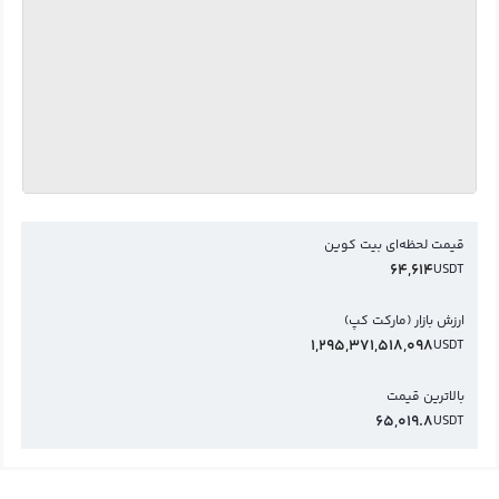
قیمت لحظه‌ای بیت کوین
64,614
USDT
ارزش بازار (مارکت کپ)
1,295,371,518,098
USDT
بالاترین قیمت
65,019.8
USDT