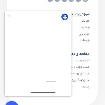
آموزش ارز دیجیتال
مقاله‌های مفید
مقالات
ارز دیجیتال چیست
ویدئوها
بلاک چین چیست
افراد برتر
کیف پول ارز دیجیتال چیست
واژه نامه
NFT چیست
مقاله‌های مفید
رابکس
ترید چیست
آموزش ارز دیجیتال
کسب درآمد از ارز دیجیتال
خرید ارز دیجیتال
استخراج ارز دیجیتال چیست
اخبار ارز دیجیتال
استیکینگ ارز دیجیتال
درباره رابکس
چیست