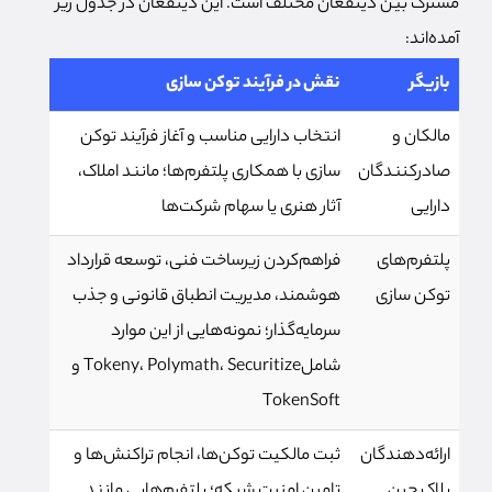
مشترک بین ذینفعان مختلف است. این ذینفعان در جدول زیر
آمده‌اند:
بازیگر
نقش در فرآیند توکن سازی
مالکان و
انتخاب دارایی مناسب و آغاز فرآیند توکن
صادرکنندگان
سازی با همکاری پلتفرم‌ها؛ مانند املاک،
دارایی
آثار هنری یا سهام شرکت‌ها
پلتفرم‌های
فراهم‌کردن زیرساخت فنی، توسعه قرارداد
توکن سازی
هوشمند، مدیریت انطباق قانونی و جذب
سرمایه‌گذار؛ نمونه‌هایی از این موارد
شاملTokeny، Polymath، Securitize و
TokenSoft
ارائه‌دهندگان
ثبت مالکیت توکن‌ها، انجام تراکنش‌ها و
بلاک چین
تامین امنیت شبکه؛ پلتفرم‌هایی مانند