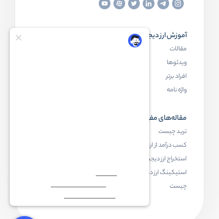
آموزش ارز دیجیتال
مقاله‌های مفید
مقالات
ارز دیجیتال چیست
ویدئوها
بلاک چین چیست
افراد برتر
کیف پول ارز دیجیتال چیست
واژه نامه
NFT چیست
مقاله‌های مفید
رابکس
ترید چیست
آموزش ارز دیجیتال
کسب درآمد از ارز دیجیتال
خرید ارز دیجیتال
استخراج ارز دیجیتال چیست
اخبار ارز دیجیتال
استیکینگ ارز دیجیتال
درباره رابکس
چیست