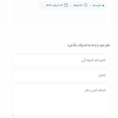
متوسط
3دقیقه
03 اسفند 1404
نظر خود را با ما به اشتراک بگذارید