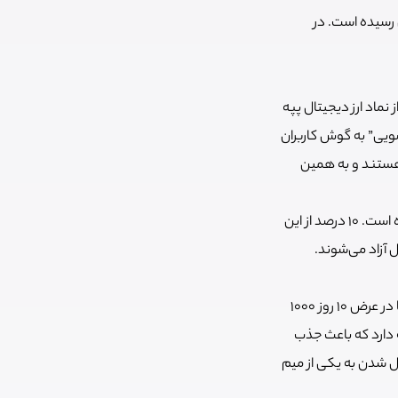
ت تاریخش رسیده است. در
رز از نماد ارز دیجیتال پپه
ویی” به گوش کاربران
 هستند و به همین
ارز BLUB حدود 420 تریلیون توکن دارد که 75 درصد آن را برای خرید و فروش در اختیار کاربران قرار داده است. 10 درصد از این
ارز AAA Cat با نماد AAA یکی از میم کوین های انفجاری شبکه سویی است، زیرا در ابتدای عرضه تنها در عرض 10 روز 1000
ه دارد که باعث جذب
AAA Ca آن را به گزینه‌ای برای تبدیل شدن به یکی از میم