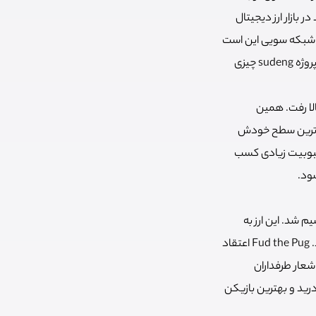
طرفدار بسیار قدرت‌مند در بازار ارز دیجیتال
ن شبکه سویی این است
که 1 درصد از سود خود را برای اهداف محیط‌زیستی با تمرکز بر حیات وحش اهدا می‌کند. آخرین اهدایی پروژه sudeng چیزی
 درصد در عرض دو هفته بالا رفت. همین
ین‌ترین سطح خودش
 حیات وحش، محبوبیت زیادی کسب
شود.
ن سویی تقسیم شد. این ارز به
سرعت محبوبیت بسیار زیادی را کسب کرد و تبدیل به یکی از بهترین میم کوین های شبکه سویی شد. Fud the Pug اعتقاد
 سویی است؛ اما این شعار طرفداران
درید و بهترین بازیکن