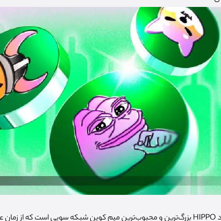
میم کوین sudeng با نماد HIPPO بزرگ‌ترین و محبوب‌ترین میم کوین شبکه سویی است که از 