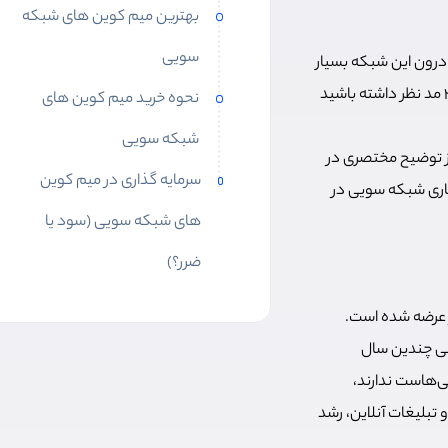
بهترین میم کوین های شبکه
سویی
 خوبی را جذب می‌کنند و به لطف وجود USDC، نقدینگی درون این شبکه بسیار
زیاد است. در این مطلب قصد داریم بهترین میم کوین های شبکه سویی که می‌توانید برای سال 2025 مد نظر داشته باشید
نحوه خرید میم کوین های
شبکه سویی
ز توضیح مختصری در
سرمایه گذاری در میم کوین
جاری شبکه سویی در
های شبکه سویی (سود یا
ضرر؟)
ر عرضه شده است.
 طی چندین سال
سی‌هاست ندارند،
 تبلیغات آنلاین، رشد