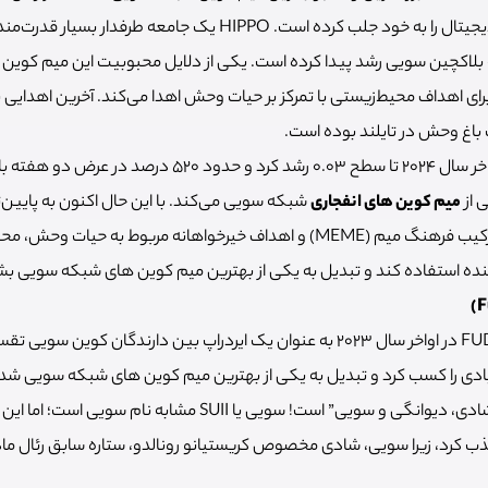
بسیاری از فعالان بازار ارز دیجیتال را به خود جلب کرده است. HIPPO یک جامعه 
 بلاکچین سویی رشد پیدا کرده است. یکی از دلایل محبوبیت این میم کوی
ارز دیجیتال HIPPO در اواخر سال 2024 تا سطح 0.03 رشد کرد و حدود 520
 از
میم کوین های انفجاری
شبکه سویی می‌کند. با این حال اکنون به پای
رسیده است. HIPPO با ترکیب فرهنگ میم (MEME) و اهداف خیرخواهانه مربوط به
ر آینده استفاده کند و تبدیل به یکی از بهترین میم کوین های شبکه سویی ب
ارز Fud the Pug با نماد FUD در اواخر سال 2023 به عنوان یک ایردراپ بین دارندگان کوی
دارد که هدفش پخش “شادی، دیوانگی و سویی” است! سویی یا SUII مشابه نام
 جذب کرد، زیرا سویی، شادی مخصوص کریستیانو رونالدو، ستاره سابق رئال ما