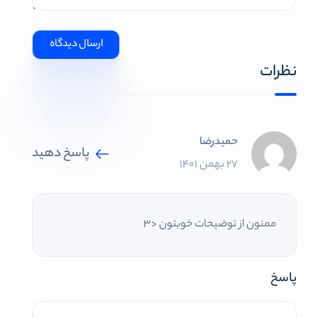
نظرات
حمیدرضا
پاسخ دهید
27 بهمن 1401
ممنون از توضیحات خوبتون <3
پاسخ