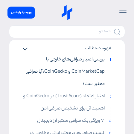
ورود به رابکس
فهرست مطالب
بررسی اعتبار صرافی‌های خارجی با
CoinMarketCap و CoinGecko: آیا صرافی
معتبر است؟
امتیاز اعتماد (Trust Score) در CoinGecko و
اهمیت آن برای تشخیص صرافی امن
۷ ویژگی یک صرافی معتبر ارز دیجیتال
لیست صرافی‌های معتبر ایرانی و خارجی در